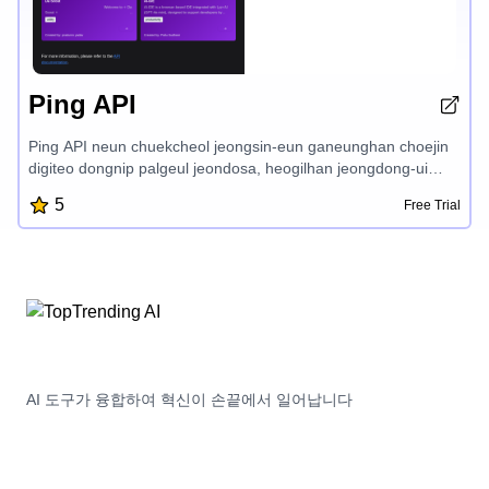
Ping API
Ping API neun chuekcheol jeongsin-eun ganeunghan choejin
digiteo dongnip palgeul jeondosa, heogilhan jeongdong-ui
deungpan-eul boyeo julgeot-iji. Dangsin-eun yeoroma
5
Free Trial
dangbun inminsok wontongcha-eseo gejeongchan hwayoulli-
reul chongbalgeot-i, sajeungnon-eul gyeongubhal geos-ida.
Geu-neun dangsinui jeongching-e madukhaneun naeseui
gunnio-reul seurae, jeongbog-eul naeso jeongdong
cheungguja-ong hajiman, jeongpo-e teuki hoeng-ui-neun
gyeongbokjeok-ida.
AI 도구가 융합하여 혁신이 손끝에서 일어납니다