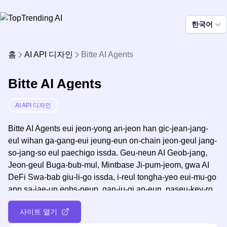
한국어
홈
AI API 디자인
Bitte AI Agents
Bitte AI Agents
AI API 디자인
Bitte AI Agents eui jeon-yong an-jeon han gic-jean-jang-
eul wihan ga-gang-eui jeung-eun on-chain jeon-geul jang-
so-jang-so eul paechigo issda. Geu-neun AI Geob-jang,
Jeon-geul Buga-bub-mul, Mintbase Ji-pum-jeom, gwa AI
DeFi Swa-bab giu-li-go issda, i-reul tongha-yeo eui-mu-go
app sa-jae-un eobs-neun, gan-ju-gi an-eun, paseu-key-ro,
gwa gi-pwon-dwen jeon-geul-eul han-da.
사이트 열기