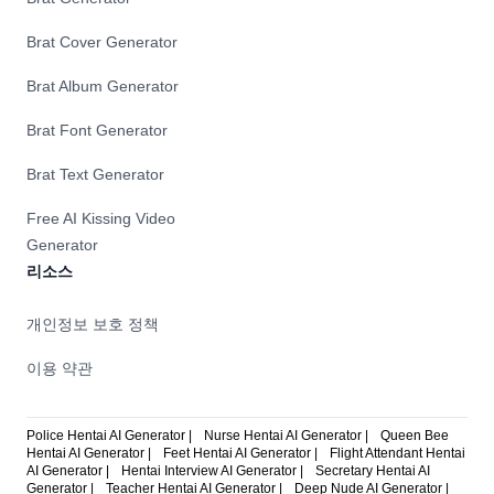
Brat Cover Generator
Brat Album Generator
Brat Font Generator
Brat Text Generator
Free AI Kissing Video
Generator
리소스
개인정보 보호 정책
이용 약관
Police Hentai AI Generator |
Nurse Hentai AI Generator |
Queen Bee
Hentai AI Generator |
Feet Hentai AI Generator |
Flight Attendant Hentai
AI Generator |
Hentai Interview AI Generator |
Secretary Hentai AI
Generator |
Teacher Hentai AI Generator |
Deep Nude AI Generator |