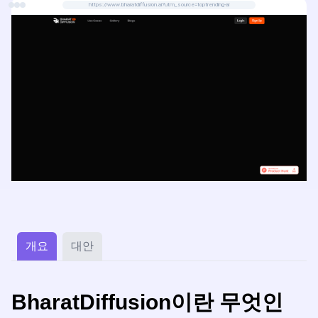
https://www.bharatdiffusion.ai?utm_source=toptrending-ai
개요
대안
BharatDiffusion이란 무엇인