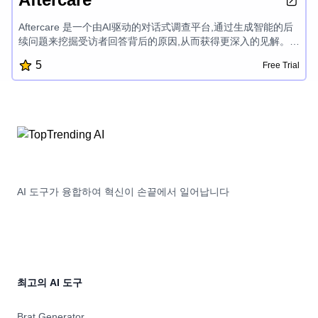
Aftercare 是一个由AI驱动的对话式调查平台,通过生成智能的后
续问题来挖掘受访者回答背后的原因,从而获得更深入的见解。它
拥有灵活的工作流程构建器、AI响应分类以及问题和后续问题的
5
Free Trial
关联视图,使用户能够完全掌控和理解调查数据,无需手动分类。
AI 도구가 융합하여 혁신이 손끝에서 일어납니다
최고의 AI 도구
Brat Generator