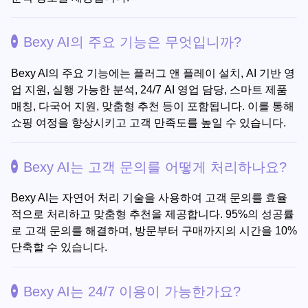
Bexy AI의 주요 기능은 무엇입니까?
Bexy AI의 주요 기능에는 플러그 앤 플레이 설치, AI 기반 영
업 지원, 실행 가능한 분석, 24/7 AI 영업 담당, 스마트 제품
매칭, 다국어 지원, 맞춤형 추천 등이 포함됩니다. 이를 통해
쇼핑 여정을 향상시키고 고객 만족도를 높일 수 있습니다.
Bexy AI는 고객 문의를 어떻게 처리하나요?
Bexy AI는 자연어 처리 기술을 사용하여 고객 문의를 효율
적으로 처리하고 맞춤형 추천을 제공합니다. 95%의 성공률
로 고객 문의를 해결하며, 방문부터 구매까지의 시간을 10%
단축할 수 있습니다.
Bexy AI는 24/7 이용이 가능한가요?