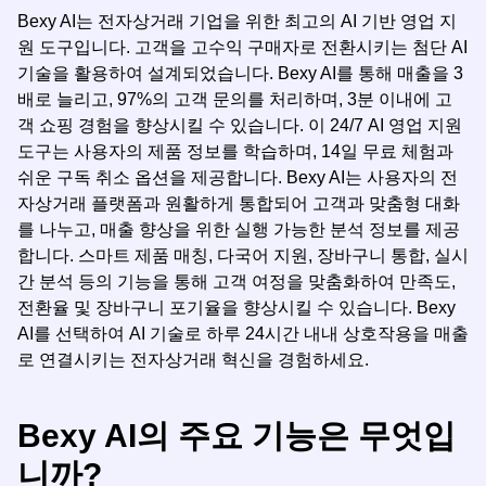
Bexy AI는 전자상거래 기업을 위한 최고의 AI 기반 영업 지
원 도구입니다. 고객을 고수익 구매자로 전환시키는 첨단 AI
기술을 활용하여 설계되었습니다. Bexy AI를 통해 매출을 3
배로 늘리고, 97%의 고객 문의를 처리하며, 3분 이내에 고
객 쇼핑 경험을 향상시킬 수 있습니다. 이 24/7 AI 영업 지원
도구는 사용자의 제품 정보를 학습하며, 14일 무료 체험과
쉬운 구독 취소 옵션을 제공합니다. Bexy AI는 사용자의 전
자상거래 플랫폼과 원활하게 통합되어 고객과 맞춤형 대화
를 나누고, 매출 향상을 위한 실행 가능한 분석 정보를 제공
합니다. 스마트 제품 매칭, 다국어 지원, 장바구니 통합, 실시
간 분석 등의 기능을 통해 고객 여정을 맞춤화하여 만족도,
전환율 및 장바구니 포기율을 향상시킬 수 있습니다. Bexy
AI를 선택하여 AI 기술로 하루 24시간 내내 상호작용을 매출
로 연결시키는 전자상거래 혁신을 경험하세요.
Bexy AI의 주요 기능은 무엇입
니까?