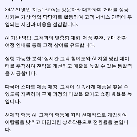
24/7 AI 영업 지원: Bexy는 방문자와 대화하며 거래를 성공
시키는 가상 영업 담당자로 활동하여 고객 서비스 인력에 투
입되는 시간과 비용을 절감합니다.
AI 기반 영업: 고객과의 맞춤형 대화, 제품 추천, 구매 전환
여정 안내를 통해 고객 참여를 유도합니다.
실행 가능한 분석: 실시간 고객 참여도와 AI 지원 영업 데이
터를 추적하여 전략을 개선하고 매출을 높일 수 있는 통찰력
을 제공합니다.
다국어 스마트 제품 매칭: 고객이 신속하게 제품을 찾을 수
있도록 지원하여 구매 과정의 마찰을 줄이고 쇼핑 효율을 높
입니다.
선제적 행동 AI: 고객의 행동에 따라 선제적으로 개입하여
이탈률을 낮추고 타임리한 상호작용으로 전환율을 높입니
다.