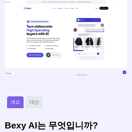
https://www.bexy.ai?utm_source=toptrending-ai
개요
대안
Bexy AI는 무엇입니까?