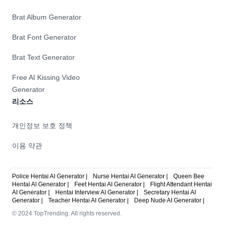
Brat Album Generator
Brat Font Generator
Brat Text Generator
Free AI Kissing Video
Generator
리소스
개인정보 보호 정책
이용 약관
Police Hentai AI Generator |
Nurse Hentai AI Generator |
Queen Bee
Hentai AI Generator |
Feet Hentai AI Generator |
Flight Attendant Hentai
AI Generator |
Hentai Interview AI Generator |
Secretary Hentai AI
Generator |
Teacher Hentai AI Generator |
Deep Nude AI Generator |
© 2024 TopTrending. All rights reserved.