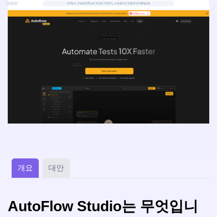
https://autoflow.tools?utm_source=toptrending-ai
개요
대안
AutoFlow Studio는 무엇입니