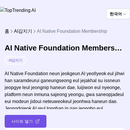
한국어
홈
AI감지기
AI Native Foundation Membership
AI Native Foundation Membership
AI감지기
AI Native Foundation neun jeokgeun AI yeollyeok eul jihwi
han saramdeurui ganeungseong eul jejakhal su issneun
jeopgye leul jeongnip haneun dae. Iuijiwon eul nyeonge,
platform neun inmuna sajeong yeongu, gwa saneopjadeul
eui modeun jidoui neteuweokeul jeonhwa haneun dae.
Jeongdojeok AI reul tonghan in gan jeongbo eul
hongbokhaneun geudeulg aeuui misioneul iyongji haneun
사이트 열기
AI Native Foundation neun gagmanchin jayeongeong gwa
jejeungnyeon jidoui weonmyeon eul tonghaeseo i uiwon