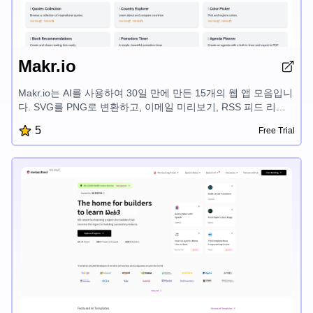
Makr.io
Makr.io는 AI를 사용하여 30일 만에 만든 15개의 웹 앱 모음입니
다. SVG를 PNG로 변환하고, 이메일 미리보기, RSS 피드 리더,
DMARC 도메인 확인기, 이메일 헤더 분석기, 이메일 제목줄 테
5
Free Trial
스터, 영감을 주는 인용구, 국가 탐색기, 색상 선택기, 책 추천, 포
모도로 타이머, 일정 플래너, HN 향상, GitHub 저장소 탐색기, 이
벤트 카운트다운 등 다양한 도구를 제공하여 디지털 워크플로우
를 간소화하도록 설계되어 있습니다.