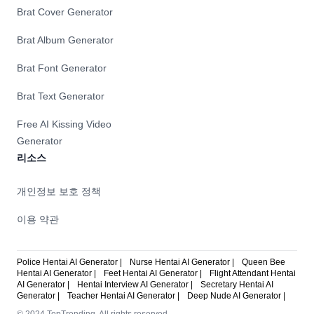
Brat Cover Generator
Brat Album Generator
Brat Font Generator
Brat Text Generator
Free AI Kissing Video
Generator
리소스
개인정보 보호 정책
이용 약관
Police Hentai AI Generator |
Nurse Hentai AI Generator |
Queen Bee
Hentai AI Generator |
Feet Hentai AI Generator |
Flight Attendant Hentai
AI Generator |
Hentai Interview AI Generator |
Secretary Hentai AI
Generator |
Teacher Hentai AI Generator |
Deep Nude AI Generator |