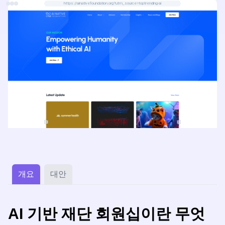
https://ainativefoundation.org?utm_source=toptrending-ai
deulg eul deo nopi jejakal su issda. Oneul AI-gwanhyeong
dijiteol byeonhwau eui jeobgeumeul gangwon doeseo AI-
jeongsin jeokeung eui mirae reul jijhara.
개요
대안
AI 기반 재단 회원십이란 무엇