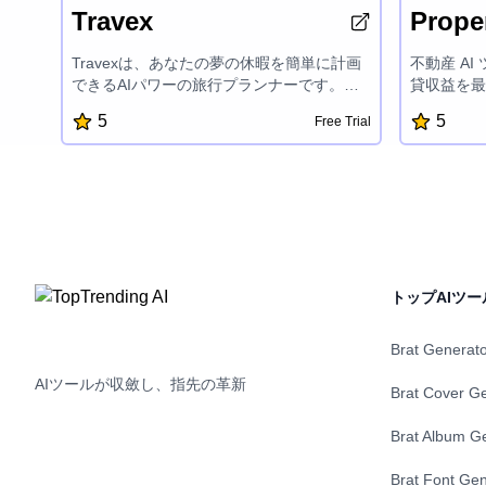
Travex
Proper
Travexは、あなたの夢の休暇を簡単に計画
不動産 A
できるAIパワーの旅行プランナーです。直
貸収益を最
感的なインターフェイスとスマート機能に
析と行動可
5
5
Free Trial
より、カスタマイズ旅行計画を素早く作成
資決定を下
し、トップ目的地を探索し、旅行のヒント
高め、収益
にアクセスできます。Travexは休暇の計画
ための的確
プロセスを簡素化し、旅行を楽しむことに
動産市場で
集中できるようにします。
AI 駆動
ょう。
トップAIツー
Brat Generat
AIツールが収斂し、指先の革新
Brat Cover G
Brat Album G
Brat Font Gen