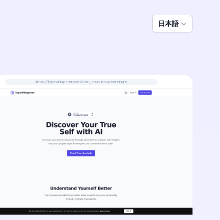
日本語
https://typewhisperer.com?utm_source=toptrending-ai