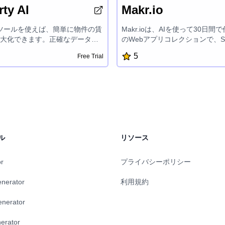
ty AI
Makr.io
I ツールを使えば、簡単に物件の賃
Makr.ioは、AIを使って30日間
大化できます。正確なデータ分
のWebアプリコレクションで、S
能な洞察を活用して、賢明な投
PNGへの変換、Eメールプレビュ
5
Free Trial
すことができます。物件価値を
フィードリーダー、DMARCド
性を評価し、リターンを伸ばす
カー、Eメールヘッダーアナライ
なアドバイスを得られます。不
ールサブジェクトラインテスタ
より高い成功を収めるために、
ピレーショナルクォーツ、国探
の物件インサイトの力を発揮しまし
ピッカー、書籍推奨、Pomodor
ジェンダプランナー、HN拡張、Gi
ジトリエクスプローラー、イベ
ントダウンなど、様々なツール
ル
リソース
デジタルワークフローを効率化
計されています。
or
プライバシーポリシー
enerator
利用規約
enerator
erator