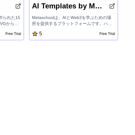
AI Templates by Metaschool
で作られた15
Metaschoolは、AIとWeb3を学ぶための場
VGから
所を提供するプラットフォームです。ハン
ー、RSS
ズオンプロジェクト、報酬、カスタマイズ
5
Free Trial
Free Trial
メインチェッ
された学習トラック、エキスパートメンタ
ザー、Eメ
ーシップを提供し、OpenAI、Aptos、Sui、
ー、インス
Fuelなどの最先端技術での開発者の成功を
検、カラー
支援しています。建設を楽しく簡単にする
o計時器、ア
ことに焦点を当てているMetaschoolは、開
tHubリポ
発者がAIおよびブロックチェーン開発の興
ントのカウ
奮の世界でsuccessful製品を作成し、その可
を提供し、
能性を最大限に引き出すことを後押しして
するよう設
います。