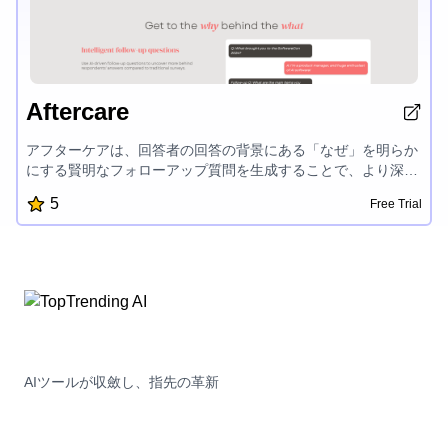
Aftercare
アフターケアは、回答者の回答の背景にある「なぜ」を明らか
にする賢明なフォローアップ質問を生成することで、より深い
洞察を得ることができるAIベースの対話型調査プラットフォー
5
Free Trial
ムです。柔軟なワークフロービルダー、AI応答分類、およびト
ピック質問とフォローアップの統合ビューにより、ユーザーは
マニュアルな分類を必要とせずに、調査データの完全な管理と
理解を提供します。
AIツールが収斂し、指先の革新