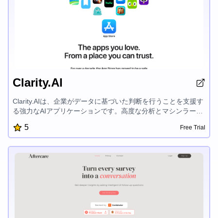
Clarity.AI
Clarity.AIは、企業がデータに基づいた判断を行うことを支援す
る強力なAIアプリケーションです。高度な分析とマシンラーニ
ングを活用し、Clarity.AIは市場動向、顧客行動、業務効率性に
5
Free Trial
関する包括的な洞察を提供します。直感的なダッシュボードに
は、カスタマイズ可能なレポートと可視化ツールが搭載されて
おり、隠れた機会を発見し、正しい戦略的決断を下すことがで
きます。Clarity.AIは様々なデータソースと容易に連携し、組織
全体の業績を一元的に把握することができます。使いやすいイ
ンターフェイスと堅牢なセキュリティ機能により、データ分析
の力を活用したいエンタープライズ企業から信頼されていま
す。