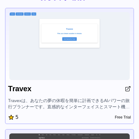
Travex
Travexは、あなたの夢の休暇を簡単に計画できるAIパワーの旅
行プランナーです。直感的なインターフェイスとスマート機能
により、カスタマイズ旅行計画を素早く作成し、トップ目的地
5
Free Trial
を探索し、旅行のヒントにアクセスできます。Travexは休暇の
計画プロセスを簡素化し、旅行を楽しむことに集中できるよう
にします。