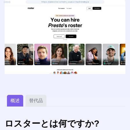
https://joinroster.co?utm_source=toptrending-ai
概述
替代品
ロスターとは何ですか?