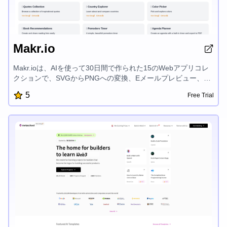
Makr.io
Makr.ioは、AIを使って30日間で作られた15のWebアプリコレ
クションで、SVGからPNGへの変換、Eメールプレビュー、
RSSフィードリーダー、DMARCドメインチェッカー、Eメール
5
Free Trial
ヘッダーアナライザー、Eメールサブジェクトラインテスタ
ー、インスピレーショナルクォーツ、国探検、カラーピッカ
ー、書籍推奨、Pomodoro計時器、アジェンダプランナー、HN
拡張、GitHubリポジトリエクスプローラー、イベントのカウン
トダウンなど、様々なツールを提供し、デジタルワークフロー
を効率化するよう設計されています。