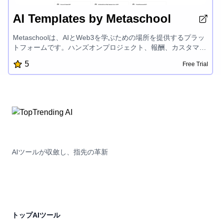
AI Templates by Metaschool
Metaschoolは、AIとWeb3を学ぶための場所を提供するプラッ
トフォームです。ハンズオンプロジェクト、報酬、カスタマイ
ズされた学習トラック、エキスパートメンターシップを提供
5
Free Trial
し、OpenAI、Aptos、Sui、Fuelなどの最先端技術での開発者
の成功を支援しています。建設を楽しく簡単にすることに焦点
を当てているMetaschoolは、開発者がAIおよびブロックチェー
ン開発の興奮の世界でsuccessful製品を作成し、その可能性を
最大限に引き出すことを後押ししています。
AIツールが収斂し、指先の革新
トップAIツール