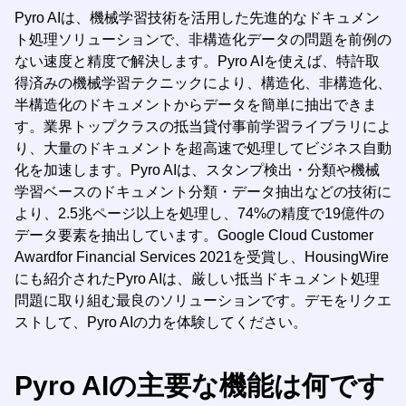
Pyro AIは、機械学習技術を活用した先進的なドキュメン
ト処理ソリューションで、非構造化データの問題を前例の
ない速度と精度で解決します。Pyro AIを使えば、特許取
得済みの機械学習テクニックにより、構造化、非構造化、
半構造化のドキュメントからデータを簡単に抽出できま
す。業界トップクラスの抵当貸付事前学習ライブラリによ
り、大量のドキュメントを超高速で処理してビジネス自動
化を加速します。Pyro AIは、スタンプ検出・分類や機械
学習ベースのドキュメント分類・データ抽出などの技術に
より、2.5兆ページ以上を処理し、74%の精度で19億件の
データ要素を抽出しています。Google Cloud Customer
Awardfor Financial Services 2021を受賞し、HousingWire
にも紹介されたPyro AIは、厳しい抵当ドキュメント処理
問題に取り組む最良のソリューションです。デモをリクエ
ストして、Pyro AIの力を体験してください。
Pyro AIの主要な機能は何です