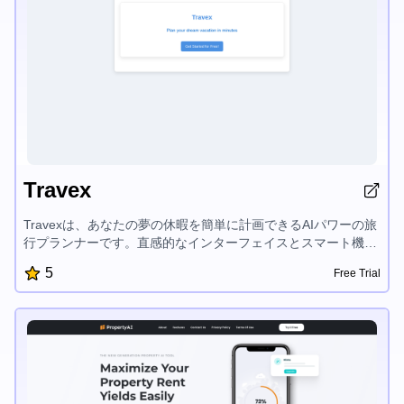
Travex
Travexは、あなたの夢の休暇を簡単に計画できるAIパワーの旅
行プランナーです。直感的なインターフェイスとスマート機能
により、カスタマイズ旅行計画を素早く作成し、トップ目的地
5
Free Trial
を探索し、旅行のヒントにアクセスできます。Travexは休暇の
計画プロセスを簡素化し、旅行を楽しむことに集中できるよう
にします。