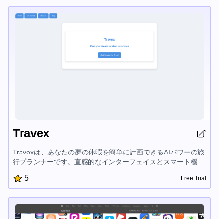
Travex
Travexは、あなたの夢の休暇を簡単に計画できるAIパワーの旅
行プランナーです。直感的なインターフェイスとスマート機能
により、カスタマイズ旅行計画を素早く作成し、トップ目的地
5
Free Trial
を探索し、旅行のヒントにアクセスできます。Travexは休暇の
計画プロセスを簡素化し、旅行を楽しむことに集中できるよう
にします。