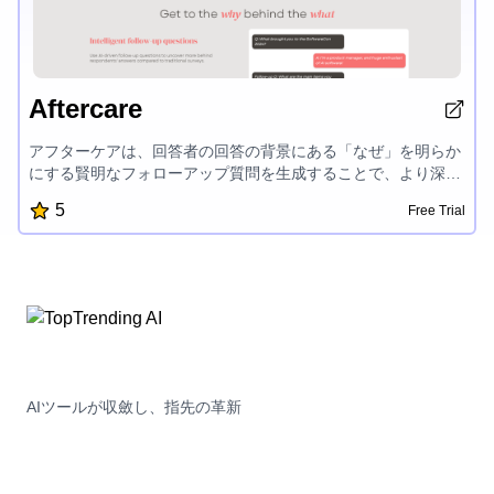
Aftercare
アフターケアは、回答者の回答の背景にある「なぜ」を明らか
にする賢明なフォローアップ質問を生成することで、より深い
洞察を得ることができるAIベースの対話型調査プラットフォー
5
Free Trial
ムです。柔軟なワークフロービルダー、AI応答分類、およびト
ピック質問とフォローアップの統合ビューにより、ユーザーは
マニュアルな分類を必要とせずに、調査データの完全な管理と
理解を提供します。
AIツールが収斂し、指先の革新