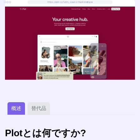
https://plot.so?utm_source=toptrending-ai
概述
替代品
Plotとは何ですか?