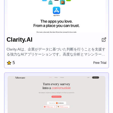
Clarity.AI
Clarity.AIは、企業がデータに基づいた判断を行うことを支援す
る強力なAIアプリケーションです。高度な分析とマシンラーニ
ングを活用し、Clarity.AIは市場動向、顧客行動、業務効率性に
5
Free Trial
関する包括的な洞察を提供します。直感的なダッシュボードに
は、カスタマイズ可能なレポートと可視化ツールが搭載されて
おり、隠れた機会を発見し、正しい戦略的決断を下すことがで
きます。Clarity.AIは様々なデータソースと容易に連携し、組織
全体の業績を一元的に把握することができます。使いやすいイ
ンターフェイスと堅牢なセキュリティ機能により、データ分析
の力を活用したいエンタープライズ企業から信頼されていま
す。