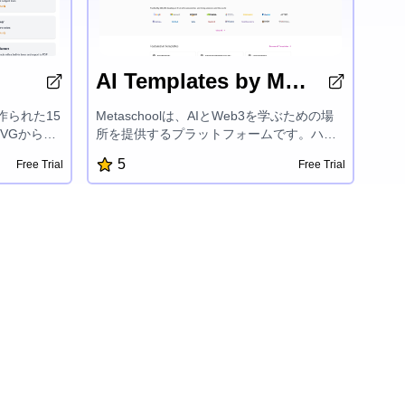
AI Templates by Metaschool
で作られた15
Metaschoolは、AIとWeb3を学ぶための場
VGから
所を提供するプラットフォームです。ハン
ー、RSS
ズオンプロジェクト、報酬、カスタマイズ
5
Free Trial
Free Trial
メインチェッ
された学習トラック、エキスパートメンタ
ザー、Eメ
ーシップを提供し、OpenAI、Aptos、Sui、
ー、インス
Fuelなどの最先端技術での開発者の成功を
検、カラー
支援しています。建設を楽しく簡単にする
o計時器、ア
ことに焦点を当てているMetaschoolは、開
tHubリポ
発者がAIおよびブロックチェーン開発の興
ントのカウ
奮の世界でsuccessful製品を作成し、その可
を提供し、
能性を最大限に引き出すことを後押しして
するよう設
います。