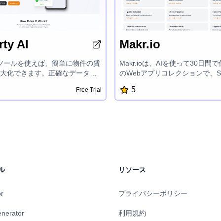
ty AI
Makr.io
I ツールを使えば、簡単に物件の賃
Makr.ioは、AIを使って30日間
大化できます。正確なデータ分
のWebアプリコレクションで、S
能な洞察を活用して、賢明な投
PNGへの変換、Eメールプレビュ
5
Free Trial
すことができます。物件価値を
フィードリーダー、DMARCド
性を評価し、リターンを伸ばす
カー、Eメールヘッダーアナライ
なアドバイスを得られます。不
ールサブジェクトラインテスタ
より高い成功を収めるために、
ピレーショナルクォーツ、国探
の物件インサイトの力を発揮しまし
ピッカー、書籍推奨、Pomodor
ジェンダプランナー、HN拡張、Gi
ジトリエクスプローラー、イベ
ントダウンなど、様々なツール
ル
リソース
デジタルワークフローを効率化
計されています。
or
プライバシーポリシー
enerator
利用規約