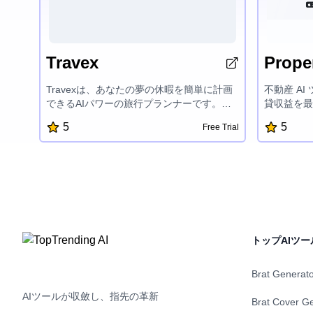
Travex
Proper
Travexは、あなたの夢の休暇を簡単に計画
不動産 A
できるAIパワーの旅行プランナーです。直
貸収益を最
感的なインターフェイスとスマート機能に
析と行動可
5
5
Free Trial
より、カスタマイズ旅行計画を素早く作成
資決定を下
し、トップ目的地を探索し、旅行のヒント
高め、収益
にアクセスできます。Travexは休暇の計画
ための的確
プロセスを簡素化し、旅行を楽しむことに
動産市場で
集中できるようにします。
AI 駆動
ょう。
トップAIツー
Brat Generat
AIツールが収斂し、指先の革新
Brat Cover G