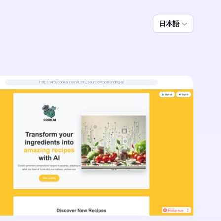
日本語
https://mycookai.com?utm_source=toptrending-ai