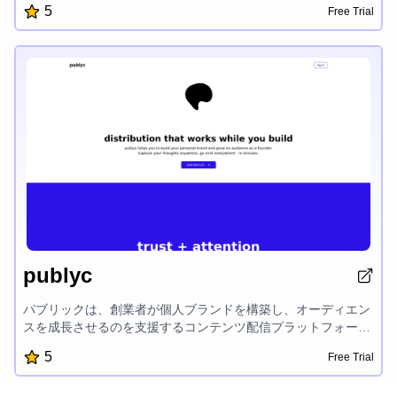
5
Free Trial
インタビュー中のリアルタイムの洞察、AI 支援のフィードバッ
ク作成などの機能を提供しています。Hirezen は面接官が素晴
らしい対話に集中できるようにし、プラットフォームがその他
の部分を処理することで、プロセス全体をより効率的かつ効果
的なものにします。
publyc
パブリックは、創業者が個人ブランドを構築し、オーディエン
スを成長させるのを支援するコンテンツ配信プラットフォーム
です。詳細な導入、AI駆動のコンテンツ作成、実証済みのフレ
5
Free Trial
ームワークにより、パブリックはあなたの日々の洞察を
LinkedInやTwitterの魅力的な投稿に変え、自然にあなたの影響