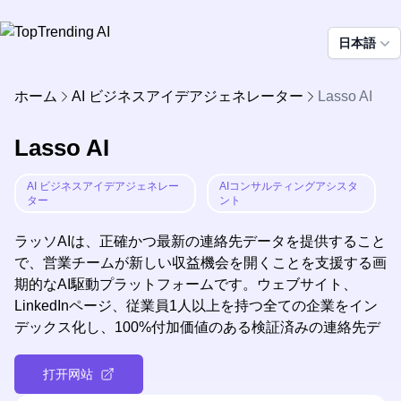
日本語
ホーム
AI ビジネスアイデアジェネレーター
Lasso AI
Lasso AI
AI ビジネスアイデアジェネレー
AIコンサルティングアシスタ
ター
ント
ラッソAIは、正確かつ最新の連絡先データを提供すること
で、営業チームが新しい収益機会を開くことを支援する画
期的なAI駆動プラットフォームです。ウェブサイト、
LinkedInページ、従業員1人以上を持つ全ての企業をイン
デックス化し、100%付加価値のある検証済みの連絡先デ
ータを提供し、営業チームが新規見込み客を見つけ、数百
万ドルの収益を引き出すことを可能にします。
打开网站