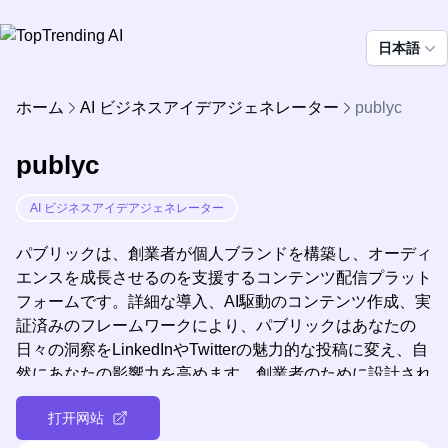
日本語
ホーム
AI ビジネスアイデアジェネレーター
publyc
publyc
AI ビジネスアイデアジェネレーター
パブリックは、創業者が個人ブランドを構築し、オーディ
エンスを成長させるのを支援するコンテンツ配信プラット
フォームです。詳細な導入、AI駆動のコンテンツ作成、実
証済みのフレームワークにより、パブリックはあなたの
日々の洞察をLinkedInやTwitterの魅力的な投稿に変え、自
然にあなたの影響力を高めます。創業者のために設計され
たパブリックは、摩擦を取り除き、あなたの独自の声を増
打开网站
幅し、ビジネスに最適なオーディエンスを惹きつけること
ができます。