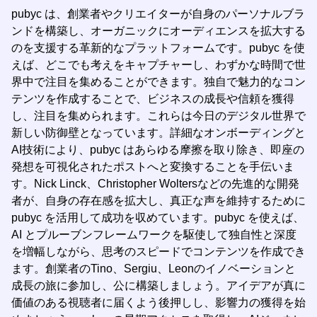
pubyc は、創業者やクリエイターが自身のパーソナルブラ
ンドを構築し、オーガニックにオーディエンスを拡大する
のを支援する革新的なプラットフォームです。pubyc を使
えば、どこでも考えをキャプチャーし、わずかな時間で世
界中で注目を集めることができます。独自で魅力的なコン
テンツを作成することで、ビジネスの成長や信頼を獲得
し、注目を集められます。これらは今日のデジタル世界で
新しい防御壁となっています。詳細なオンボーディングと
AI技術により、pubyc はあらゆる摩擦を取り除き、即座の
発想を可視化されたポストへと変換することを手伝いま
す。Nick Linck、Christopher Woltersなどの先進的な開発
者が、自身の存在感を拡大し、真正な声を維持するために
pubyc を活用して成功を収めています。pubyc を使えば、
AI とプルーブンフレームワークを駆使して独自性と深度
を増幅しながら、思考のスピードでコンテンツを作成でき
ます。創業者のTino、Sergiu、Leonのイノベーションと
成長の旅に参加し、公に構築しましょう。アイデアが真に
価値のある視聴者に届くよう後押しし、影響力の獲得を始