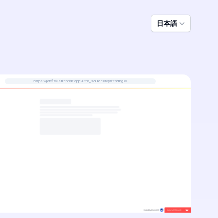
日本語
https://jobfitai.streamlit.app?utm_source=toptrending-ai