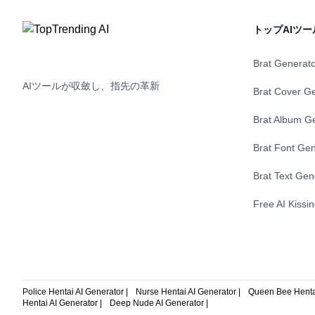
トップAIツー
Brat Generat
AIツールが収斂し、指先の革新
Brat Cover G
Brat Album G
Brat Font Gen
Brat Text Gen
Free AI Kissi
Police Hentai AI Generator |
Nurse Hentai AI Generator |
Queen Bee Hentai
Hentai AI Generator |
Deep Nude AI Generator |