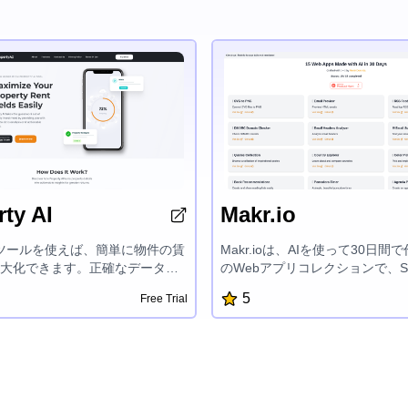
ty AI
Makr.io
I ツールを使えば、簡単に物件の賃
Makr.ioは、AIを使って30日間
大化できます。正確なデータ分
のWebアプリコレクションで、S
能な洞察を活用して、賢明な投
PNGへの変換、Eメールプレビュ
5
Free Trial
すことができます。物件価値を
フィードリーダー、DMARCド
性を評価し、リターンを伸ばす
カー、Eメールヘッダーアナライ
なアドバイスを得られます。不
ールサブジェクトラインテスタ
より高い成功を収めるために、
ピレーショナルクォーツ、国探
の物件インサイトの力を発揮しまし
ピッカー、書籍推奨、Pomodor
ジェンダプランナー、HN拡張、Gi