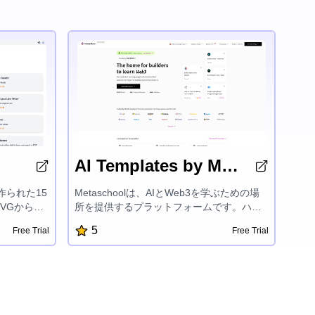
AI Templates by Metaschool
で作られた15
Metaschoolは、AIとWeb3を学ぶための場
VGから
所を提供するプラットフォームです。ハン
ー、RSS
ズオンプロジェクト、報酬、カスタマイズ
5
Free Trial
Free Trial
メインチェッ
された学習トラック、エキスパートメンタ
ザー、Eメ
ーシップを提供し、OpenAI、Aptos、Sui、
ー、インス
Fuelなどの最先端技術での開発者の成功を
検、カラー
支援しています。建設を楽しく簡単にする
o計時器、ア
ことに焦点を当てているMetaschoolは、開
tHubリポ
発者がAIおよびブロックチェーン開発の興