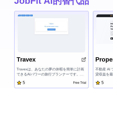
JobFit AI的替代品
Travex
Proper
Travexは、あなたの夢の休暇を簡単に計画
不動産 A
できるAIパワーの旅行プランナーです。直
貸収益を最
感的なインターフェイスとスマート機能に
析と行動可
5
5
Free Trial
より、カスタマイズ旅行計画を素早く作成
資決定を下
し、トップ目的地を探索し、旅行のヒント
高め、収益
にアクセスできます。Travexは休暇の計画
ための的確
プロセスを簡素化し、旅行を楽しむことに
動産市場で
集中できるようにします。
AI 駆動
ょう。