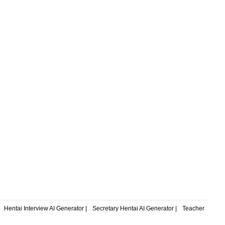
ントのカウ
奮の世界でsuccessful製品を作成し、その可
を提供し、
能性を最大限に引き出すことを後押しして
するよう設
います。
Hentai Interview AI Generator |
Secretary Hentai AI Generator |
Teacher