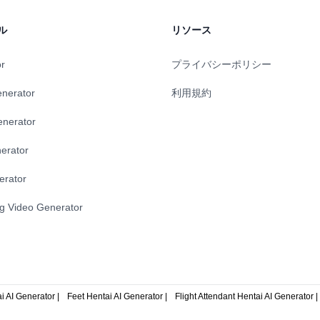
ジトリエクスプローラー、イベ
ントダウンなど、様々なツール
ル
リソース
デジタルワークフローを効率化
計されています。
or
プライバシーポリシー
enerator
利用規約
enerator
erator
erator
ng Video Generator
 AI Generator |
Feet Hentai AI Generator |
Flight Attendant Hentai AI Generator |