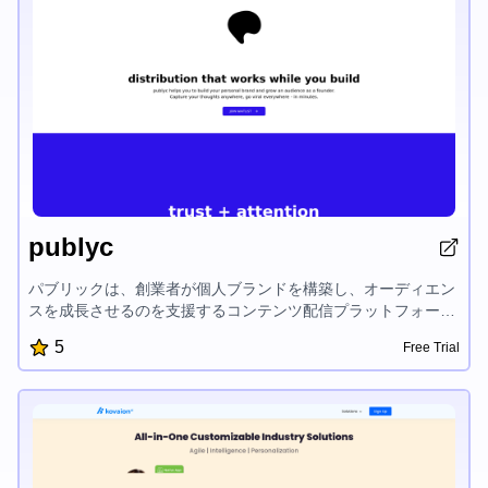
publyc
パブリックは、創業者が個人ブランドを構築し、オーディエン
スを成長させるのを支援するコンテンツ配信プラットフォーム
です。詳細な導入、AI駆動のコンテンツ作成、実証済みのフレ
5
Free Trial
ームワークにより、パブリックはあなたの日々の洞察を
LinkedInやTwitterの魅力的な投稿に変え、自然にあなたの影響
力を高めます。創業者のために設計されたパブリックは、摩擦
を取り除き、あなたの独自の声を増幅し、ビジネスに最適なオ
ーディエンスを惹きつけることができます。