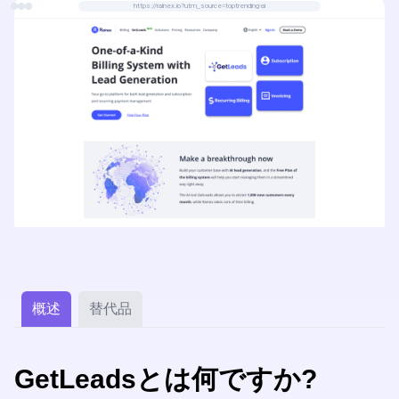
https://rainex.io?utm_source=toptrending-ai
概述
替代品
GetLeadsとは何ですか?