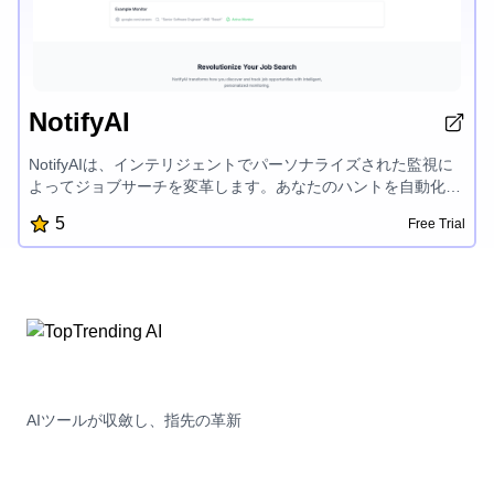
NotifyAI
NotifyAIは、インテリジェントでパーソナライズされた監視に
よってジョブサーチを変革します。あなたのハントを自動化
し、スキルにマッチした役割についての実時間アラートを受け
5
Free Trial
取り、新しい機会に最初に応募することができます。このAIパ
ワードツールは、企業のキャリアページを追跡し、時代遅れの
リストを排除し、ジョブサーチであなたに競争上の優位性を与
えます。
AIツールが収斂し、指先の革新