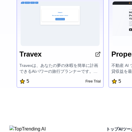
Travex
Proper
Travexは、あなたの夢の休暇を簡単に計画
不動産 A
できるAIパワーの旅行プランナーです。直
貸収益を最
感的なインターフェイスとスマート機能に
析と行動可
5
5
Free Trial
より、カスタマイズ旅行計画を素早く作成
資決定を下
し、トップ目的地を探索し、旅行のヒント
高め、収益
にアクセスできます。Travexは休暇の計画
ための的確
プロセスを簡素化し、旅行を楽しむことに
動産市場で
集中できるようにします。
AI 駆動
ょう。
トップAIツー