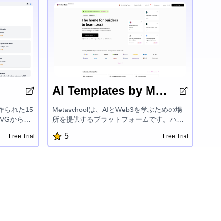
AI Templates by Metaschool
で作られた15
Metaschoolは、AIとWeb3を学ぶための場
VGから
所を提供するプラットフォームです。ハン
ー、RSS
ズオンプロジェクト、報酬、カスタマイズ
5
Free Trial
Free Trial
メインチェッ
された学習トラック、エキスパートメンタ
ザー、Eメ
ーシップを提供し、OpenAI、Aptos、Sui、
ー、インス
Fuelなどの最先端技術での開発者の成功を
検、カラー
支援しています。建設を楽しく簡単にする
o計時器、ア
ことに焦点を当てているMetaschoolは、開
tHubリポ
発者がAIおよびブロックチェーン開発の興
ントのカウ
奮の世界でsuccessful製品を作成し、その可
を提供し、
能性を最大限に引き出すことを後押しして
するよう設
います。