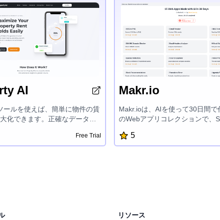
ty AI
Makr.io
I ツールを使えば、簡単に物件の賃
Makr.ioは、AIを使って30日間
大化できます。正確なデータ分
のWebアプリコレクションで、S
能な洞察を活用して、賢明な投
PNGへの変換、Eメールプレビュ
5
Free Trial
すことができます。物件価値を
フィードリーダー、DMARCド
性を評価し、リターンを伸ばす
カー、Eメールヘッダーアナライ
なアドバイスを得られます。不
ールサブジェクトラインテスタ
より高い成功を収めるために、
ピレーショナルクォーツ、国探
の物件インサイトの力を発揮しまし
ピッカー、書籍推奨、Pomodor
ジェンダプランナー、HN拡張、Gi
ジトリエクスプローラー、イベ
ントダウンなど、様々なツール
ル
リソース
デジタルワークフローを効率化