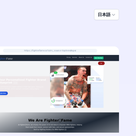
日本語
https://fighterfame.io?utm_source=toptrending-ai