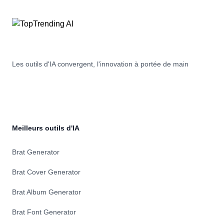
à
complète
un
qui
vaste
relie
réseau
votre
de
bien-
médecins
être
Les outils d'IA convergent, l'innovation à portée de main
hautement
physique
qualifiés
et
dans
émotionnel,
plus
vous
de
permettant
190
de
pays.
comprendre
Meilleurs outils d'IA
Avec
et
des
d'agir
Brat Generator
informations
sur
médicales
ce
Brat Cover Generator
spécialisées,
qui
des
compte
Brat Album Generator
conseils
le
d'experts
plus.
Brat Font Generator
et
Avec