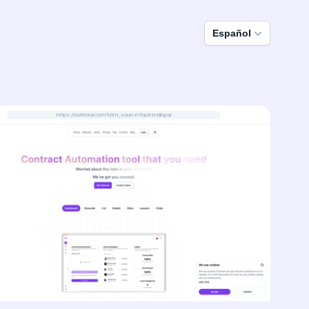
Español
https://outriskai.com?utm_source=toptrending-ai