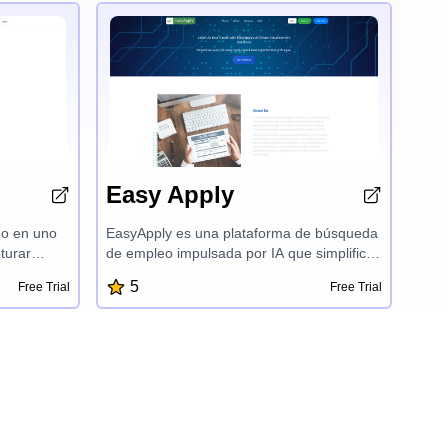
Easy Apply
do en uno
EasyApply es una plataforma de búsqueda
turar
de empleo impulsada por IA que simplifica
bles,
todo el proceso de solicitud. Con funciones
5
Free Trial
Free Trial
vés del
como la creación personalizada de
r el
currículums, la generación de correos
ilidad. Con
electrónicos y cartas de presentación
or de
personalizadas y la preparación de
sis de
entrevistas a medida, EasyApply potencia a
pación de
los solicitantes de empleo para que
el,
mejoren su eficiencia, confianza y precisión
as tomar
en su búsqueda de empleo, lo que les da