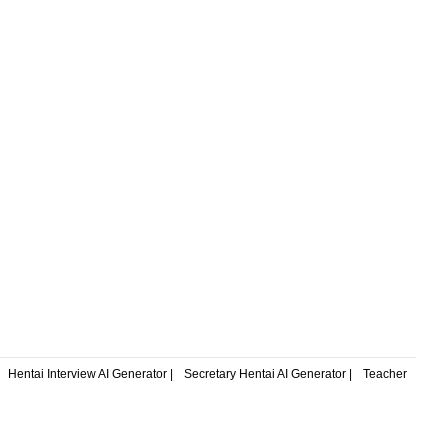
ejorar las
una ventaja competitiva en el panorama
laboral.
Hentai Interview AI Generator |
Secretary Hentai AI Generator |
Teacher