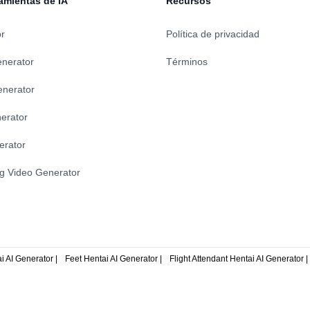
amientas de IA
Recursos
penFunnel permite a las
decisiones basadas en datos y m
onectarse con los prospectos
experiencias de los clientes.
nto adecuado y lograr
or
Política de privacidad
es más rápidas.
enerator
Términos
enerator
erator
erator
ng Video Generator
 AI Generator |
Feet Hentai AI Generator |
Flight Attendant Hentai AI Generator |