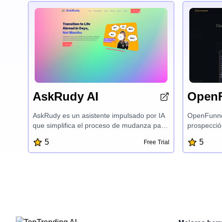
AskRudy AI
Open
AskRudy es un asistente impulsado por IA
OpenFunnel
que simplifica el proceso de mudanza para
prospecció
nómadas, expatriados, jubilados, familias y
los equipo
5
5
Free Trial
estudiantes en el extranjero. Ofrece una
clientes po
suite de herramientas, incluida asistencia
con sus ag
personalizada, traducción de documentos,
plataforma
asesoramiento de expertos y reseñas, para
tiempo rea
ayudar a los usuarios a navegar por los
listas de 
complejos requisitos legales, entender los
producto y
acuerdos contractuales y tomar decisiones
integración
informadas, todo ello ahorrando tiempo y
configurac