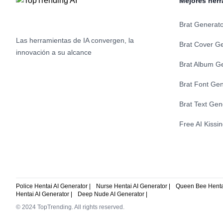
Mejores herr
dinero en su viaje internacional.
mejoran, O
empresas c
en el mome
Brat Generat
conversion
Las herramientas de IA convergen, la
Brat Cover G
innovación a su alcance
Brat Album G
Brat Font Gen
Brat Text Gen
Free AI Kissi
Police Hentai AI Generator |
Nurse Hentai AI Generator |
Queen Bee Hentai
Hentai AI Generator |
Deep Nude AI Generator |
© 2024 TopTrending. All rights reserved.