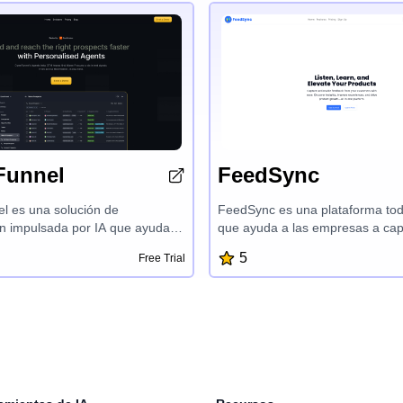
Funnel
FeedSync
 es una solución de
FeedSync es una plataforma to
n impulsada por IA que ayuda a
que ayuda a las empresas a cap
s de GTM a encontrar y alcanzar
comentarios de clientes acciona
5
Free Trial
tenciales calificados y cálidos
desbloquear valiosas ideas a tra
entes personalizados. La
análisis de sentimiento y impulsa
 captura señales de intención en
crecimiento del producto con fac
l en toda la web, entregando
características como el generad
prospectos diarias adaptadas a su
formularios asistido por IA, análi
 su industria. Con una
sentimiento, métricas de partici
 fluida con Slack, cero tiempo de
los usuarios y exportación a Exc
ión y agentes que se auto-
FeedSync permite a las empres