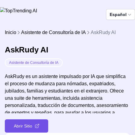
Español
Inicio
Asistente de Consultoría de IA
AskRudy AI
AskRudy AI
Asistente de Consultoría de IA
AskRudy es un asistente impulsado por IA que simplifica
el proceso de mudanza para nómadas, expatriados,
jubilados, familias y estudiantes en el extranjero. Ofrece
una suite de herramientas, incluida asistencia
personalizada, traducción de documentos, asesoramiento
de expertos y reseñas, para ayudar a los usuarios a
navegar por los complejos requisitos legales, entender los
Abrir Sitio
acuerdos contractuales y tomar decisiones informadas,
todo ello ahorrando tiempo y dinero en su viaje