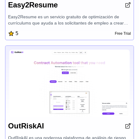
Easy2Resume
Easy2Resume es un servicio gratuito de optimización de
currículums que ayuda a los solicitantes de empleo a crear
currículums profesionales y llamativos. Con plantillas
5
Free Trial
personalizables, análisis inteligente de currículums y
comentarios en tiempo real, Easy2Resume garantiza que tu
currículum destaque y aumenta tus posibilidades de que los
empleadores te noten.
OutRiskAI
OutRiskAI es una poderosa plataforma de análisis de riesgo