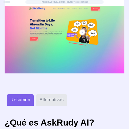
https://AskRudy.ai?utm_source=toptrending-ai
internacional.
Resumen
Alternativas
¿Qué es AskRudy AI?