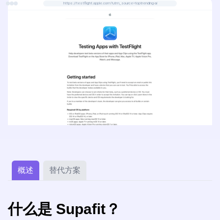
https://testflight.apple.com?utm_source=toptrending-ai
概述
替代方案
什么是 Supafit？