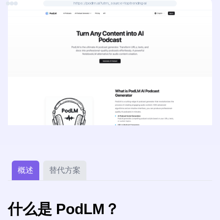
https://podlm.ai?utm_source=toptrending-ai
概述
替代方案
什么是 PodLM？