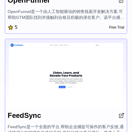
OpenFunnel
OpenFunnel是一个由人工智能驱动的销售线索开发解决方案,可
帮助GTM团队找到并接触到合格且积极的潜在客户。该平台捕捉
网络上的实时意图信号,并提供每日定制的销售线索列表,以满足
5
Free Trial
您的产品和行业需求。借助无缝的Slack集成、零设置时间和自
我改进的代理,OpenFunnel赋能企业及时与潜在客户建立联系,推
动更快的转化。
FeedSync
FeedSync是一个全面的平台,帮助企业捕捉可操作的客户反馈,通