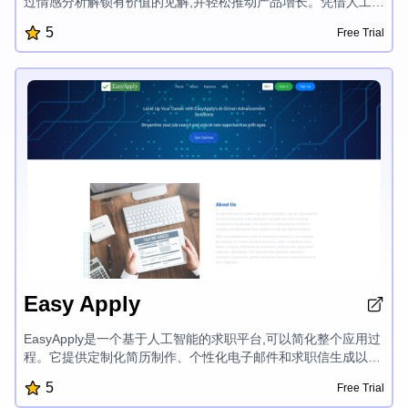
过情感分析解锁有价值的见解,并轻松推动产品增长。凭借人工智
能辅助的表单构建器、情感分析、用户参与度指标和Excel导出
5
Free Trial
等功能,FeedSync赋能企业做出数据驱动的决策,提升客户体验。
Easy Apply
EasyApply是一个基于人工智能的求职平台,可以简化整个应用过
程。它提供定制化简历制作、个性化电子邮件和求职信生成以及
针对性面试准备等功能,帮助求职者提高效率、信心和精准度,在
5
Free Trial
就业市场上占优势。