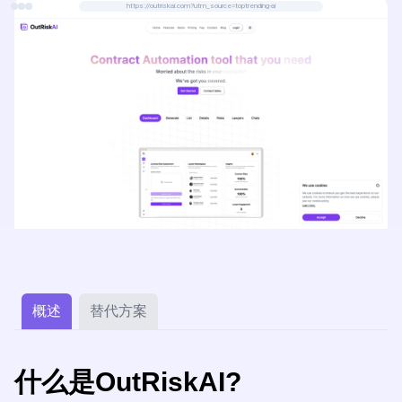
https://outriskai.com?utm_source=toptrending-ai
概述
替代方案
什么是OutRiskAI?