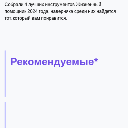
Собрали 4 лучших инструментов Жизненный
помощник 2024 года, наверняка среди них найдется
тот, который вам понравится.
Рекомендуемые*
Martin
Мартин
-
это
Free
5
мощный
Trial
персональный
ассистент
ИИ,
Chronify
который
помогает
вам
Chronify