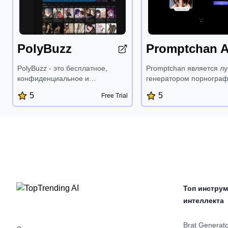
PolyBuzz
Promptchan A
PolyBuzz - это бесплатное,
Promptchan является л
конфиденциальное и
генератором порнограф
неограниченное приложение
изображений NSFW на 
5
5
Free Trial
для чата с ИИ-персонажами,
ИИ, чатботом-подругой 
которое предлагает более 20
основе ИИ и генератор
миллионов персонажей для
хентая на основе ИИ.
погружающихся ролевых игр и
Исследуйте, создавайте
персонализированных бесед.
редактируйте и общайте
Пользователи могут создавать
небезопасными для ра
собственных ИИ-персонажей,
порнографическими
исследовать безграничные
изображениями и видео
возможности и наслаждаться
Интернете - включая ан
Топ инструм
безопасным и
художественные и
конфиденциальным опытом
реалистичные изображе
интеллекта
общения без фильтров NSFW,
Полностью без цензуры
предоставляя уникальную и
Brat Generat