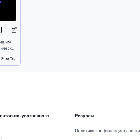
I
учшим
ических
основе
Free Trial
на
ом
,
сь с
боты
 в
име,
ентов искусственного
Ресурсы
ния.
.
Политика конфиденциальности
or