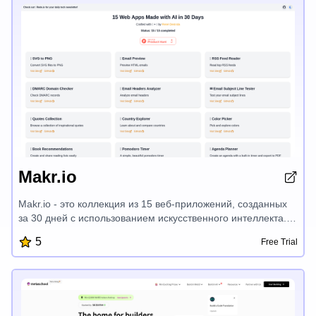
оценке рентабельности и увеличению доходности.
Раскройте потенциал AI-данных для недвижимости и
добейтесь больших успехов на рынке недвижимости.
Makr.io
Makr.io - это коллекция из 15 веб-приложений, созданных
за 30 дней с использованием искусственного интеллекта.
Он предлагает широкий спектр инструментов, таких как
5
Free Trial
преобразование SVG в PNG, предварительный просмотр
электронной почты, RSS-читатель, проверка домена
DMARC, анализатор заголовков электронной почты,
тестирование темы электронной почты, вдохновляющие
цитаты, исследователь стран, цветовой пипетка,