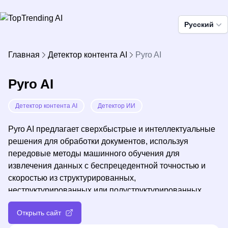
Pусский
Главная
Детектор контента AI
Pyro AI
Pyro AI
Детектор контента AI
Детектор ИИ
Pyro AI предлагает сверхбыстрые и интеллектуальные
решения для обработки документов, используя
передовые методы машинного обучения для
извлечения данных с беспрецедентной точностью и
скоростью из структурированных,
неструктурированных или полуструктурированных
документов, предоставляя бизнесу на протяжении
Открыть сайт
всего жизненного цикла ипотеки бесшовную
автоматизацию и повышенную операционную