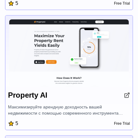
5
Free Trial
Благодаря интуитивно понятному интерфейсу и умным
функциям вы можете быстро создавать
персонализированные маршруты, находить лучшие
направления и получать советы по путешествиям, чтобы
максимально использовать свою поездку. Travex упрощает
процесс планирования отпуска, позволяя вам
сосредоточиться на наслаждении вашим путешествием.
Property AI
Максимизируйте арендную доходность вашей
недвижимости с помощью современного инструмента
Property AI. Используйте точный анализ данных и
5
Free Trial
актуальные идеи для принятия обоснованных
инвестиционных решений. Получите индивидуальные
рекомендации по повышению стоимости недвижимости,