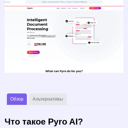
https://pyroai.com?utm_source=toptrending-ai
эффективность.
Обзор
Альтернативы
Что такое Pyro AI?