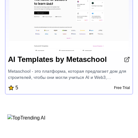
рекомендации книг, таймер Pomodoro, планировщик
повестки дня, улучшенный HN, исследователь
репозиториев GitHub и счетчик мероприятий - все это
разработано для оптимизации вашего цифрового рабочего
процесса.
AI Templates by Metaschool
Metaschool - это платформа, которая предлагает дом для
строителей, чтобы они могли учиться AI и Web3,
предоставляя практические проекты, вознаграждения,
5
Free Trial
персонализированные обучающие треки и экспертное
наставничество, чтобы помочь разработчикам преуспеть в
передовых технологиях, таких как OpenAI, Aptos, Sui, Fuel и
многое другое. Уделяя особое внимание на то, чтобы
сделать строительство веселым и простым, Metaschool
расширяет возможности разработчиков для создания
успешных продуктов и раскрытия их полного потенциала в
волнующем мире разработки AI и блокчейна.