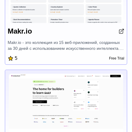
Makr.io
Makr.io - это коллекция из 15 веб-приложений, созданных
за 30 дней с использованием искусственного интеллекта.
Он предлагает широкий спектр инструментов, таких как
5
Free Trial
преобразование SVG в PNG, предварительный просмотр
электронной почты, RSS-читатель, проверка домена
DMARC, анализатор заголовков электронной почты,
тестирование темы электронной почты, вдохновляющие
цитаты, исследователь стран, цветовой пипетка,
рекомендации книг, таймер Pomodoro, планировщик
повестки дня, улучшенный HN, исследователь
репозиториев GitHub и счетчик мероприятий - все это
разработано для оптимизации вашего цифрового рабочего
процесса.