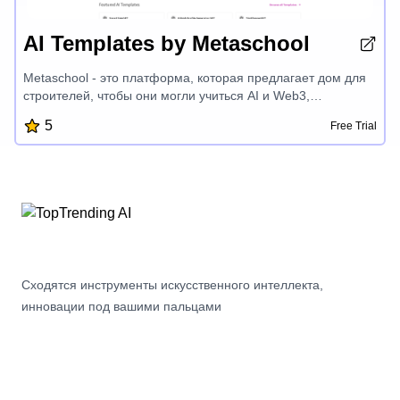
AI Templates by Metaschool
Metaschool - это платформа, которая предлагает дом для
строителей, чтобы они могли учиться AI и Web3,
предоставляя практические проекты, вознаграждения,
5
Free Trial
персонализированные обучающие треки и экспертное
наставничество, чтобы помочь разработчикам преуспеть в
передовых технологиях, таких как OpenAI, Aptos, Sui, Fuel и
многое другое. Уделяя особое внимание на то, чтобы
сделать строительство веселым и простым, Metaschool
расширяет возможности разработчиков для создания
успешных продуктов и раскрытия их полного потенциала в
волнующем мире разработки AI и блокчейна.
Сходятся инструменты искусственного интеллекта,
инновации под вашими пальцами