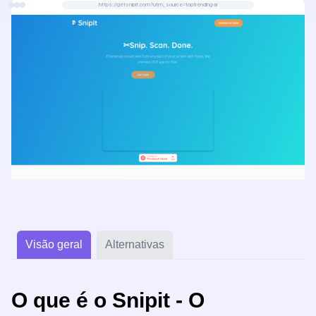
https://getsnipit.com?utm_source=toptrending-ai
Visão geral
Alternativas
O que é o Snipit - O