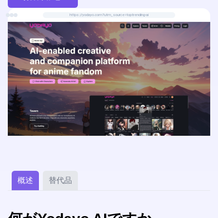
https://yodayo.com?utm_source=toptrending-ai
概述
替代品