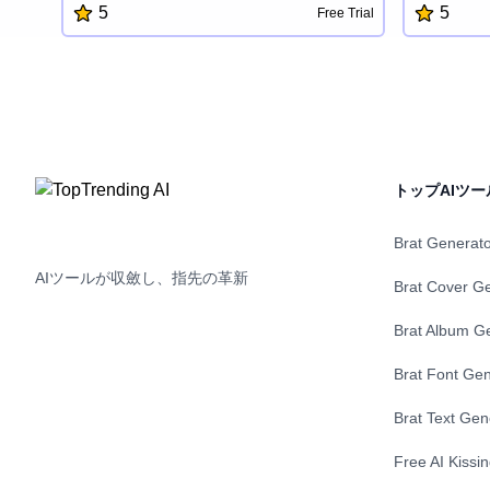
5
5
Free Trial
言語を習得することができます。個人に合
かなキャラ
わせた語彙の追跡、進捗の可視化、複数言
を作り上げ
語のサポートにより、LogLingiaは効率的で
化できます
魅力的な言語学習体験を提供します。
統合し、対
トーリーを
ことができま
性を発揮し
グの冒険に
トップAIツー
Brat Generat
AIツールが収斂し、指先の革新
Brat Cover G
Brat Album G
Brat Font Gen
Brat Text Gen
Free AI Kissi