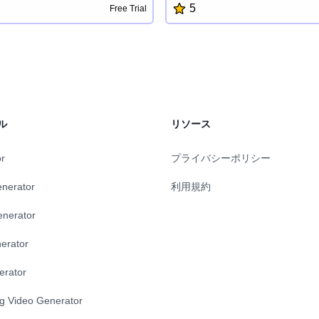
5
Free Trial
クターを設計し、魅力的な物語
テンツを保存したり、長い記事
、想像力あふれるテールを現実
消化しやすい塊に分割したり、A
。マルチメディア要素を簡単に
約や索引付けによりより検索し
話型機能をロックを解除し、ス
ことができます。Cokeepはま
発行して友人や家族と共有する
見と共有に向けたコミュニティ
す。Imagine Tales と共に創造
ローチを提供し、最も重要なこ
、果てしないストーリーテリン
きるようにしてくれます。
旅立ってください。
ル
リソース
or
プライバシーポリシー
enerator
利用規約
enerator
erator
erator
ng Video Generator