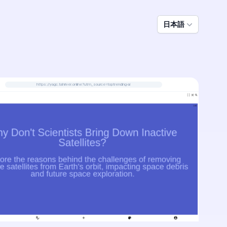
日本語
https://yagc.tahriver.online?utm_source=toptrending-ai