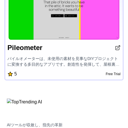
Pileometer
パイルオメーターは、未使用の素材を見事なDIYプロジェクト
に変換する多目的なアプリです。創造性を発揮して、屋根裏の
煉瓦の山を何か特別なものに変えましょう。簡単に従えるチュ
5
Free Trial
ートリアルと使いやすいインターフェースにより、ユニークな
家庭用品や家具などを作成することができます。あなたの内な
るデザイナーを発見し、使われていない宝物に新しい命を吹き
込みましょう。
AIツールが収斂し、指先の革新