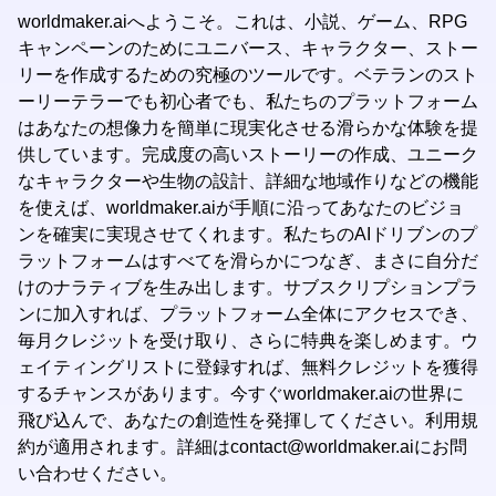
worldmaker.aiへようこそ。これは、小説、ゲーム、RPG
キャンペーンのためにユニバース、キャラクター、ストー
リーを作成するための究極のツールです。ベテランのスト
ーリーテラーでも初心者でも、私たちのプラットフォーム
はあなたの想像力を簡単に現実化させる滑らかな体験を提
供しています。完成度の高いストーリーの作成、ユニーク
なキャラクターや生物の設計、詳細な地域作りなどの機能
を使えば、worldmaker.aiが手順に沿ってあなたのビジョ
ンを確実に実現させてくれます。私たちのAIドリブンのプ
ラットフォームはすべてを滑らかにつなぎ、まさに自分だ
けのナラティブを生み出します。サブスクリプションプラ
ンに加入すれば、プラットフォーム全体にアクセスでき、
毎月クレジットを受け取り、さらに特典を楽しめます。ウ
ェイティングリストに登録すれば、無料クレジットを獲得
するチャンスがあります。今すぐworldmaker.aiの世界に
飛び込んで、あなたの創造性を発揮してください。利用規
約が適用されます。詳細は
contact@worldmaker.ai
にお問
い合わせください。