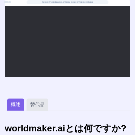
https://worldmaker.ai?utm_source=toptrending-ai
概述
替代品
worldmaker.aiとは何ですか?