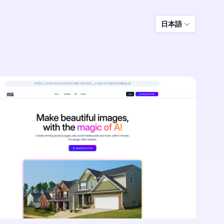
日本語
https://removewatermark.ai?utm_source=toptrending-ai