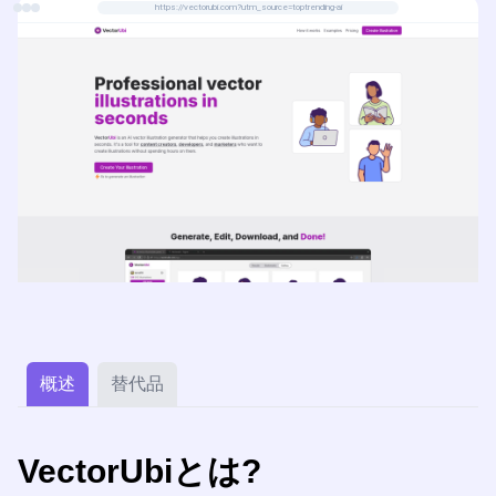
https://vectorubi.com?utm_source=toptrending-ai
概述
替代品
VectorUbiとは?