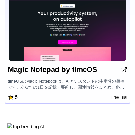
Magic Notepad by timeOS
timeOSのMagic Notebookは、AIアシスタントの生産性の相棒
です。あなたの1日を記録・要約し、関連情報をまとめ、必要
な情報をスムーズに表示してくれます。自動メモ作成、会議の
5
Free Trial
要約、タスクの追跡、既存ツールとの連携など、余分な手間を
かけずに生産性と情報量が向上します。