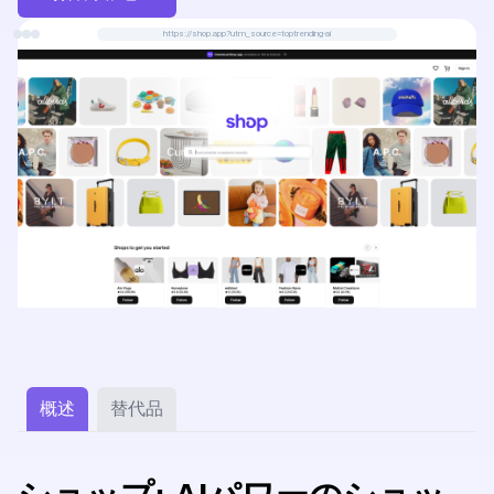
https://shop.app?utm_source=toptrending-ai
概述
替代品