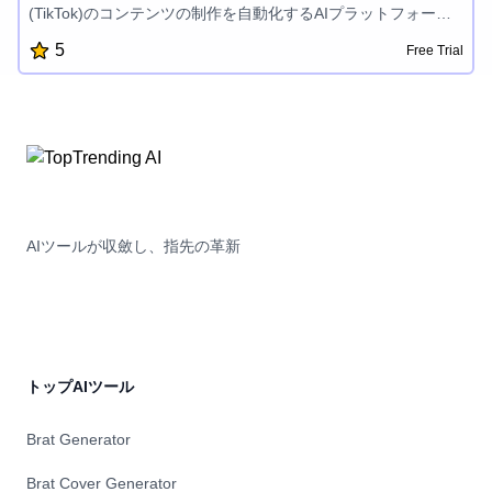
(TikTok)のコンテンツの制作を自動化するAIプラットフォーム
です。1,000以上のカスタマイズオプションにより、ユーザー
5
Free Trial
は数分でプロフェッショナルなビデオを生成し、チャンネルの
飛躍的な成長を実現できます。使用量に基づいた柔軟な価格設
定を提供し、ReelFarmは簡単でハンズフリーのコンテンツ制
作プロセスを通して、クリエイターが月500ドル〜5,000ドル以
上を稼ぐことをサポートします。
AIツールが収斂し、指先の革新
トップAIツール
Brat Generator
Brat Cover Generator