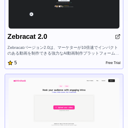
Zebracat 2.0
Zebracatバージョン2.0は、マーケターが10倍速でインパクト
のある動画を制作できる強力なAI動画制作プラットフォームで
す。AI生成のシーン、ナレーション、編集を使用して、テキス
5
Free Trial
トを専門家レベルの動画に変換できます。ブログコンテンツを
再利用したり、ソーシャルクリップを作成したり、高度な動画
スキルなしで魅力的な動画広告を制作できます。ZebracatのAI
駆動機能により、動画制作が簡単かつコスト効率的になり、マ
ーケティング活動の拡大に最適です。