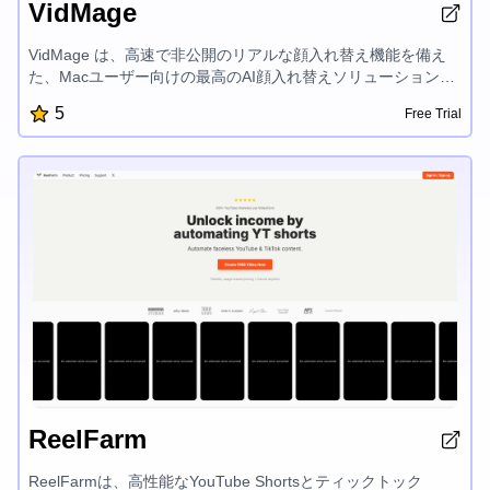
VidMage
VidMage は、高速で非公開のリアルな顔入れ替え機能を備え
た、Macユーザー向けの最高のAI顔入れ替えソリューションで
す。 VidMageを使えば、最大4つの顔を1つのビデオで置き換
5
Free Trial
えることができ、高度な顔認識AIを使って正確な結果を得るこ
とができます。 安全なローカル顔入れ替え、無料プレビュー、
4K品質の出力、クリエイティブユーザー向けの滑らかなパフォ
ーマンスをお楽しみいただけます。
ReelFarm
ReelFarmは、高性能なYouTube Shortsとティックトック