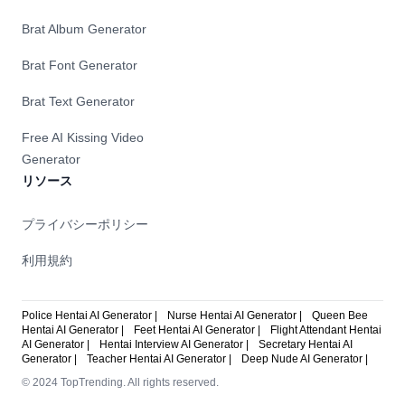
Brat Album Generator
Brat Font Generator
Brat Text Generator
Free AI Kissing Video
Generator
リソース
プライバシーポリシー
利用規約
Police Hentai AI Generator |
Nurse Hentai AI Generator |
Queen Bee
Hentai AI Generator |
Feet Hentai AI Generator |
Flight Attendant Hentai
AI Generator |
Hentai Interview AI Generator |
Secretary Hentai AI
Generator |
Teacher Hentai AI Generator |
Deep Nude AI Generator |
© 2024 TopTrending. All rights reserved.