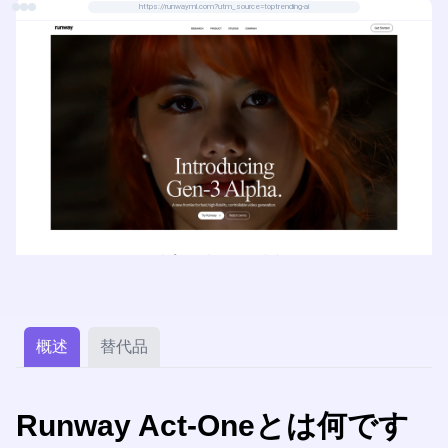
https://runwayml.com?utm_source=toptrending-ai
概述
替代品
Runway Act-Oneとは何です