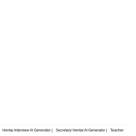
Hentai Interview AI Generator |
Secretary Hentai AI Generator |
Teacher