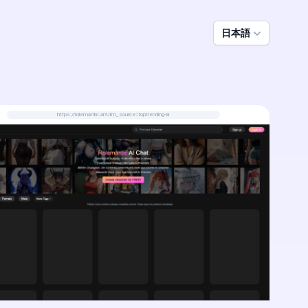
日本語
https://rolemantic.ai?utm_source=toptrending-ai