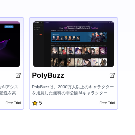
PolyBuzz
なAIアシス
PolyBuzzは、2000万人以上のキャラクター
生産性を高め
を用意した無料の非公開AIキャラクターチ
です。様々
ャットアプリです。ユーザーは自分のAIキ
5
Free Trial
Free Trial
コンテキス
ャラクターを作成し、限りない可能性を探
し、ワーク
求できます。また、NSFW(アダルトコンテ
ルの統合、
ンツ)フィルターがなく、プライベートで機
タイムのチ
密性の高いチャット体験を楽しめる、独特
AIの力を
でエンゲージ性の高いAIインタラクション
の達成をサ
プラットフォームです。