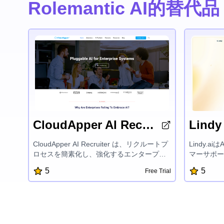
Rolemantic AI的替代品
CloudApper AI Recruiter
Lindy
CloudApper AI Recruiter は、リクルートプ
Lindy.
ロセスを簡素化し、強化するエンタープラ
マーサポー
イズグレードのAIソリューションです。高
ーリングな
5
5
Free Trial
度な言語モデルを活用して、タスクの自動
動化をサポ
化、候補者スクリーニングの合理化、そし
テンプレー
て個別の推奨事項を提供することで、デー
Lindy
タプライバシーを確保し、既存のHRシステ
長させるこ
ムとの円滑な統合を実現しながら、企業が
適切な人材を迅速に見つけることができま