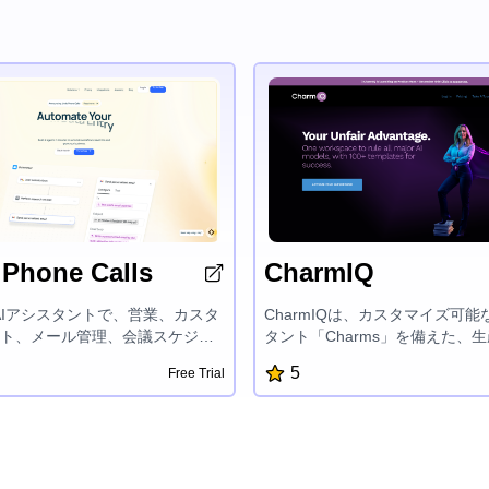
 Phone Calls
CharmIQ
aiはAIアシスタントで、営業、カスタ
CharmIQは、カスタマイズ可能
ト、メール管理、会議スケジュ
タント「Charms」を備えた、
ど、ビジネスワークフローの自
る AIパワーのプラットフォーム
5
Free Trial
ートします。事前に作成された
な分野でパーソナライズされた
トと簡単な統合機能により、
ト対応のソリューションを提供
を使えば時間を節約し、ビジネスを成
フローを加速化します。ファイ
とができます。
セキュアなデータ管理、リアル
ームコラボレーションを実現し、
最大限に活用してあなたの目標