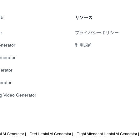
ポートします。
ル
リソース
or
プライバシーポリシー
enerator
利用規約
enerator
erator
erator
ng Video Generator
 AI Generator |
Feet Hentai AI Generator |
Flight Attendant Hentai AI Generator |