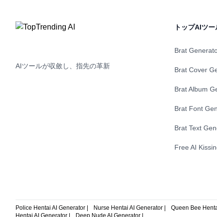
す。
トップAIツー
Brat Generat
AIツールが収斂し、指先の革新
Brat Cover G
Brat Album G
Brat Font Gen
Brat Text Gen
Free AI Kissi
Police Hentai AI Generator |
Nurse Hentai AI Generator |
Queen Bee Hentai
Hentai AI Generator |
Deep Nude AI Generator |