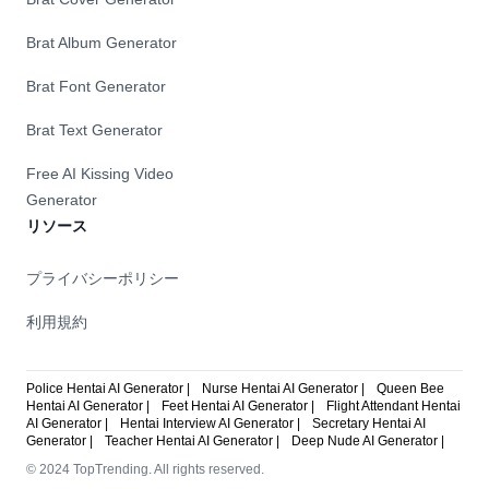
Brat Album Generator
Brat Font Generator
Brat Text Generator
Free AI Kissing Video
Generator
リソース
プライバシーポリシー
利用規約
Police Hentai AI Generator |
Nurse Hentai AI Generator |
Queen Bee
Hentai AI Generator |
Feet Hentai AI Generator |
Flight Attendant Hentai
AI Generator |
Hentai Interview AI Generator |
Secretary Hentai AI
Generator |
Teacher Hentai AI Generator |
Deep Nude AI Generator |
© 2024 TopTrending. All rights reserved.