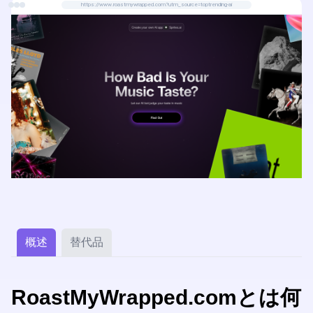
https://www.roastmywrapped.com?utm_source=toptrending-ai
概述
替代品
RoastMyWrapped.comとは何