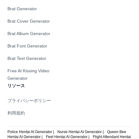
Brat Generator
Brat Cover Generator
Brat Album Generator
Brat Font Generator
Brat Text Generator
Free AI Kissing Video
Generator
リソース
プライバシーポリシー
利用規約
Police Hentai AI Generator |
Nurse Hentai AI Generator |
Queen Bee
Hentai AI Generator |
Feet Hentai AI Generator |
Flight Attendant Hentai