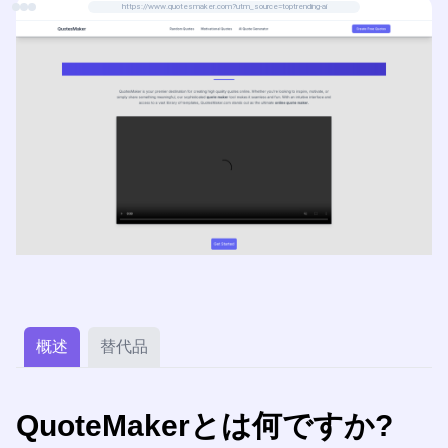
https://www.quotesmaker.com?utm_source=toptrending-ai
概述
替代品
QuoteMakerとは何ですか?