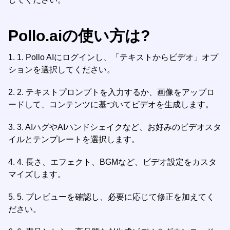
Pollo.aiの使い方は?
1.
1. Pollo AIにログインし、「テキストからビデオ」オプ
ションを選択してください。
2.
2. テキストプロンプトを入力するか、画像をアップロ
ードして、コンテンツに基づいてビデオを生成します。
3.
3. AIハグやAIハンドシェイクなど、お好みのビデオスタ
イルとテンプレートを選択します。
4.
4. 長さ、エフェクト、BGMなど、ビデオ設定をカスタ
マイズします。
5.
5. プレビューを確認し、必要に応じて修正を加えてく
ださい。