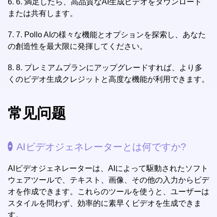
6.
6. 満足したら、高品質なAI生成ビデオをダウンロード
または共有します。
7.
7. Pollo AIの様々な機能とオプションを探索し、あなた
の創造性を最大限に発揮してください。
8.
8. プレミアムプランにアップグレードすれば、より多
くのビデオ生成クレジットと高度な機能が利用できます。
常见问题
AIビデオジェネレーターとは何ですか?
AIビデオジェネレーターは、AIによって駆動されたソフト
ウェアツールで、テキスト、画像、その他の入力からビデ
オを作成できます。これらのツールを使うと、ユーザーは
スタイルを問わず、効率的に素早くビデオを生成できま
す。