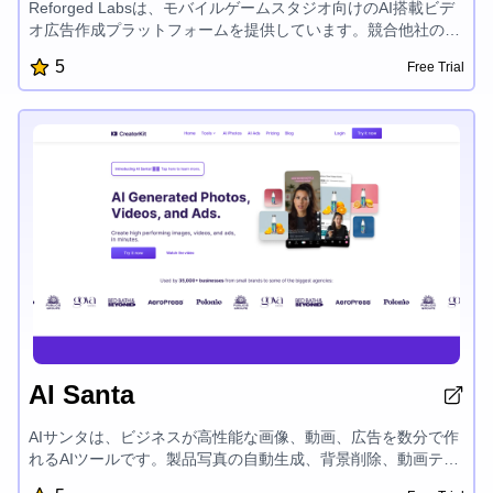
Reforged Labsは、モバイルゲームスタジオ向けのAI搭載ビデ
オ広告作成プラットフォームを提供しています。競合他社の洞
察と最新のトレンドに基づいたAI生成の広告で、ゲームプロモ
5
Free Trial
ーションを後押しします。迅速な24時間以内の納品で、効果的
なゲーマーケティングを実現します。
AI Santa
AIサンタは、ビジネスが高性能な画像、動画、広告を数分で作
れるAIツールです。製品写真の自動生成、背景削除、動画テン
プレートなどの機能により、コンテンツ作成プロセスを合理化