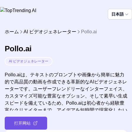
日本語
ホーム
AI ビデオジェネレーター
Pollo.ai
Pollo.ai
AI ビデオジェネレーター
Pollo.aiは、テキストのプロンプトや画像から簡単に魅力
的で高品質の動画を作成できる革新的なAIビデオジェネレ
ーターです。ユーザーフレンドリーなインターフェイス、
カスタマイズ可能な豊富なオプション、そして素早い生成
スピードを備えているため、Pollo.aiは初心者から経験豊
富なクリエイターまで、アイデアを短時間で現実化したい
人々に最適な選択肢です。
打开网站