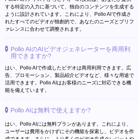
する特定の入力に基づいて、独自のコンテンツを生成する
ように設計されています。これにより、Pollo AIで作成さ
れたすべてのビデオが独創的で、あなたのニーズとプリフ
ァレンスに合わせて調整されます。
Pollo AIのAIビデオジェネレーターを商用利
用できますか?
はい、Pollo AIで作成したビデオは商用利用できます。広
告、プロモーション、製品紹介ビデオなど、様々な用途で
活用できます。Pollo AIはお客様のニーズに対応できる機
能を備えています。
Pollo AIは無料で使えますか?
はい、Pollo AIには無料プランがあります。これにより、
ユーザーは費用をかけずにその機能を探索し、ビデオを作
成できます。さらに、より多くのビデオ生成クレジットや