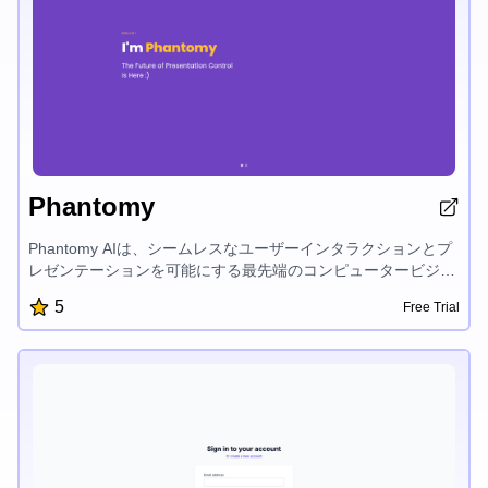
Phantomy
Phantomy AIは、シームレスなユーザーインタラクションとプ
レゼンテーションを可能にする最先端のコンピュータービジョ
ンソフトウェアです。画面オブジェクト検出とジェスチャー認
5
Free Trial
識を活用し、追加のハードウェアを必要とせずにデバイスの操
作、カーソル制御、スライド管理を簡単に行えるようにしま
す。直感的なインターフェイスと設定可能なジェスチャーによ
り、Phantomy AIはビジネスプレゼンテーションからゲーミン
グ、スマートワークスペースまで、幅広いアプリケーションで
コンタクトレスのユーザー体験を提供します。