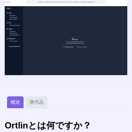
https://ortlin.openuseai.com?utm_source=toptrending-ai
概述
替代品
Ortlinとは何ですか？