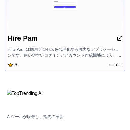
Hire Pam
Hire Pam は採用プロセスを合理化する強力なアプリケーショ
ンです。使いやすいログインとアカウント作成機能により、ユ
ーザーは自身の求職活動を簡単に管理し、潜在的な雇用主とつ
5
Free Trial
ながることができます。アプリの洗練されたインターフェイス
とユーザーフレンドリーなデザインは、雇用機会を最大限に活
かしたい求職者にとって不可欠なツールとなっています。
AIツールが収斂し、指先の革新