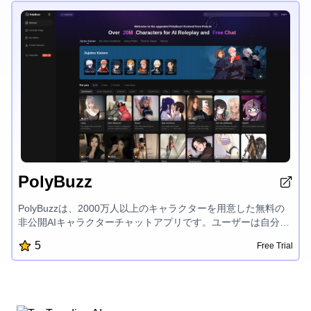
ーションを実現し、AIの力を最大限に活用してあなたの目標の
達成をサポートします。
PolyBuzz
PolyBuzzは、2000万人以上のキャラクターを用意した無料の
非公開AIキャラクターチャットアプリです。ユーザーは自分の
AIキャラクターを作成し、限りない可能性を探求できます。ま
5
Free Trial
た、NSFW(アダルトコンテンツ)フィルターがなく、プライベ
ートで機密性の高いチャット体験を楽しめる、独特でエンゲー
ジ性の高いAIインタラクションプラットフォームです。