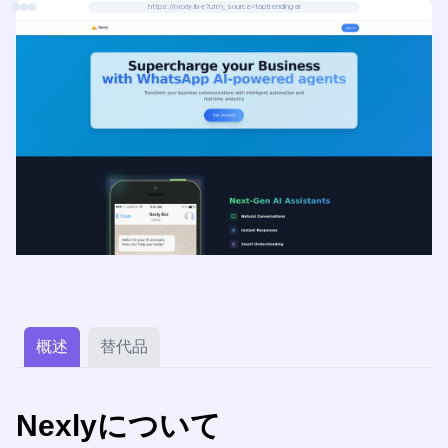
https://nexly.live?utm_source=toptrending-ai
概述
替代品
Nexlyについて