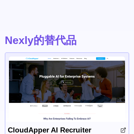
Nexly的替代品
CloudApper AI Recruiter