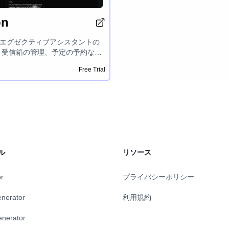
on
Iエグゼクティブアシスタントの
nは、受信箱の管理、予定の予約な
な作業を自動化することで生産
Free Trial
せます。 3ステップでスタート
lysonはメールとカレンダーに接続
カスタマイズし、メールの書き
の予約、書類の分析を背景で行
あなたに月20時間以上の時間を
す。
ル
リソース
or
プライバシーポリシー
enerator
利用規約
enerator