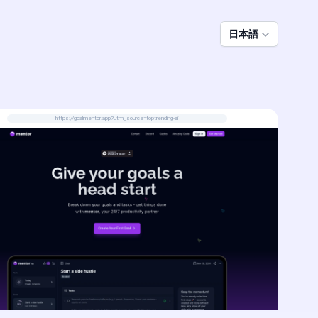
日本語
https://goalmentor.app?utm_source=toptrending-ai