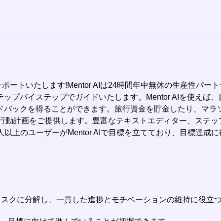
がサポートいたします!Mentor AIは24時間年中無休の生産
プバイステップでガイドいたします。Mentor AIを使え
ドバックを得ることができます。旅行資金を貯金したり、マラ
可能な行動計画をご提供します。豊富なテキストエディター、ステッ
以上のユーザーがMentor AIで目標を立てており、目標達成に役
なすためのタスクに分解し、一貫した進捗とモチベーションの維持に