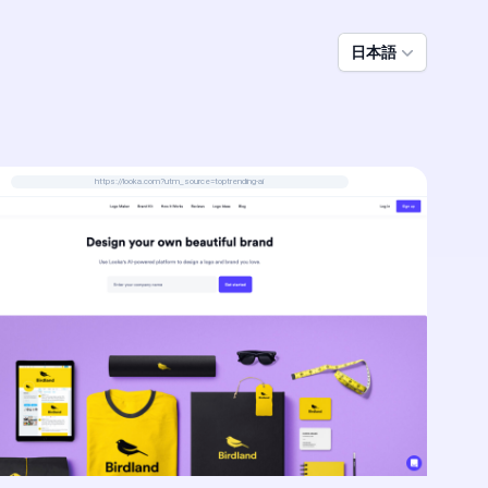
日本語
https://looka.com?utm_source=toptrending-ai