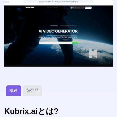
https://kubrix.ai?utm_source=toptrending-ai
概述
替代品
Kubrix.aiとは?