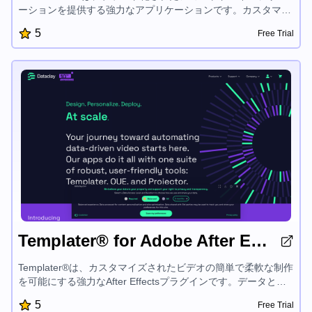
ーションを提供する強力なアプリケーションです。カスタマイ
ズ可能なリダイレクトとドメイン設定により、ユーザーは独自
5
Free Trial
のブランド化されたショートリンクを簡単に作成およびマネー
ジできます。このSEO対応ツールは、オンラインプレゼンスの
強化とデジタルマーケティング努力の促進に、シンプルかつ効
率的な方法を提供します。
Templater® for Adobe After Effects®
Templater®は、カスタマイズされたビデオの簡単で柔軟な制作
を可能にする強力なAfter Effectsプラグインです。データと完
全に連携し、パーソナライズされたコンテンツを簡単に作成で
5
Free Trial
きます。Dataclay Stationスイートには、安全なデータ管理を