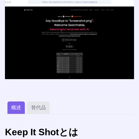
https://keepitshot.com?utm_source=toptrending-ai
概述
替代品
Keep It Shotとは