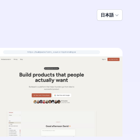
日本語
https://buildpad.io?utm_source=toptrending-ai