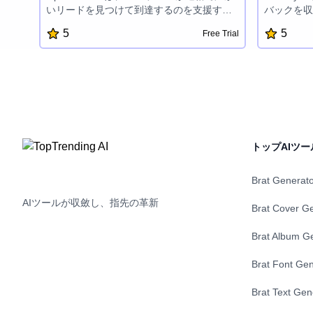
いリードを見つけて到達するのを支援する
バックを収
AI駆動の見積もりソリューションです。こ
し、製品の
5
5
Free Trial
のプラットフォームは、ウェブ全体で実時
ットフォー
間のインテントシグナルを捕捉し、製品と
ダー、感情
インダストリに合わせたデイリーのプロス
ト メトリク
ペクトリストを提供します。スムーズな
機能により
Slackインテグレーション、セットアップ時
を下し、顧
間ゼロ、そして自己改善エージェントによ
ます。
り、OpenFunnelは企業に望ましい時期にプ
ロスペクトと接続し、より早い変換を推進
トップAIツー
します。
Brat Generat
AIツールが収斂し、指先の革新
Brat Cover G
Brat Album G
Brat Font Gen
Brat Text Gen