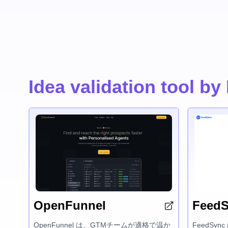
Idea validation tool
OpenFunnel
Feed
OpenFunnel は、GTMチームが適格で温か
FeedSy