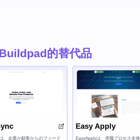
 by Buildpad的替代品
Sync
Easy Apply
nc は、企業が顧客からのフィード
EasyApplyは、求職プロセス