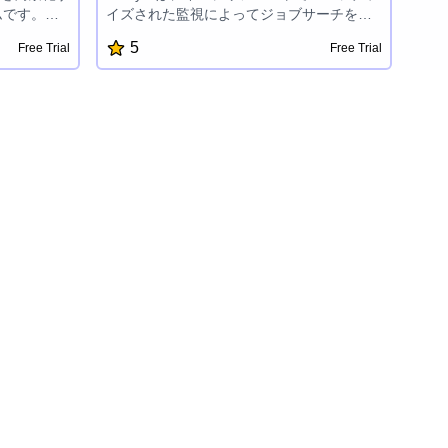
ムです。履
イズされた監視によってジョブサーチを変
レターの自
革します。あなたのハントを自動化し、ス
5
Free Trial
Free Trial
トなどの機
キルにマッチした役割についての実時間ア
性、自信、
ラートを受け取り、新しい機会に最初に応
めることが
募することができます。このAIパワードツ
ールは、企業のキャリアページを追跡し、
時代遅れのリストを排除し、ジョブサーチ
であなたに競争上の優位性を与えます。