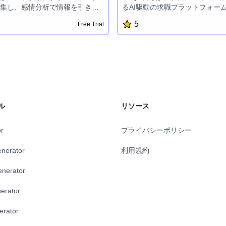
集し、感情分析で情報を引き出
るAI駆動の求職プラットフォー
成長を促進するための総合プラ
歴書作成、電子メールとカバー
5
Free Trial
ムです。AI支援のフォームビル
動生成、面接準備の個別サポー
分析、ユーザー エンゲージメン
能を備えており、求職者の効率
ス、Excel エクスポートなどの
精度を高め、就職の競争力を高
、企業はデータに基づいた決定
できます。
客体験を向上させることができ
ル
リソース
or
プライバシーポリシー
enerator
利用規約
enerator
erator
erator