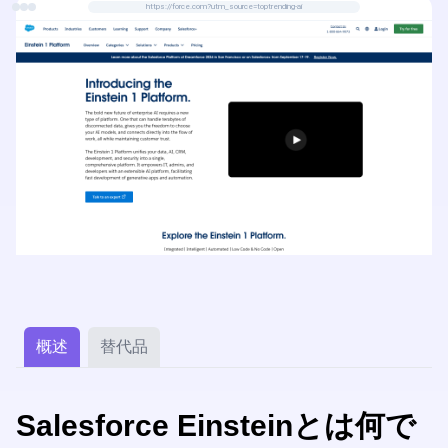
https://force.com?utm_source=toptrending-ai
概述
替代品
Salesforce Einsteinとは何で