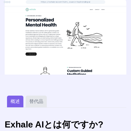
https://exhale-ai.com?utm_source=toptrending-ai
概述
替代品
Exhale AIとは何ですか?