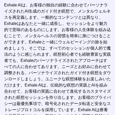
Exhale AIは、お客様の独自の経験に合わせてパーソナラ
イズされたAI生成のガイド付き瞑想で、メンタルウェルネ
スを再定義します。一般的なコンテンツとは異なり、
Exhaleはあなたと一緒に成長し、セッションをより魅力
的で意味のあるものにします。お客様の人生体験を組み込
むことで、メンタルヘルスの習慣を簡単に身につけること
ができます。Exhaleと一緒にウェルビーイングの旅を始
めましょう。そこでは、すべてのセッションが個人的で魔
法のように感じられます。瞑想初心者でも経験豊富な実践
者でも、Exhaleのパーソナライズされたアプローチはす
べての人に合わせてあります。ニーズとお好みに合わせて
調整される、パーソナライズされたガイド付き瞑想をダウ
ンロードしましょう。ユニークな瞑想体験をお楽しみいた
だけます。Exhale AIは、伝統的な瞑想の実践とAIを組み
合わせて、お客様の実践に合わせて進化するカスタマイズ
された瞑想セッションを作り出します。お客様のプライバ
シーは最優先事項で、暗号化されたデータ転送と安全なス
トレージプロトコルを採用しています。Exhale AIは療養