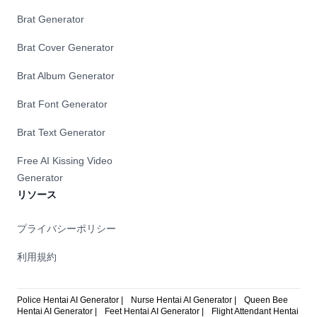
Brat Generator
Brat Cover Generator
Brat Album Generator
Brat Font Generator
Brat Text Generator
Free AI Kissing Video
Generator
リソース
プライバシーポリシー
利用規約
Police Hentai AI Generator |
Nurse Hentai AI Generator |
Queen Bee
Hentai AI Generator |
Feet Hentai AI Generator |
Flight Attendant Hentai