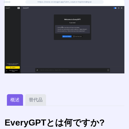
https://www.everygpt.app?utm_source=toptrending-ai
概述
替代品
EveryGPTとは何ですか?