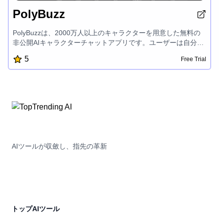
PolyBuzz
PolyBuzzは、2000万人以上のキャラクターを用意した無料の
非公開AIキャラクターチャットアプリです。ユーザーは自分の
AIキャラクターを作成し、限りない可能性を探求できます。ま
5
Free Trial
た、NSFW(アダルトコンテンツ)フィルターがなく、プライベ
ートで機密性の高いチャット体験を楽しめる、独特でエンゲー
ジ性の高いAIインタラクションプラットフォームです。
AIツールが収斂し、指先の革新
トップAIツール