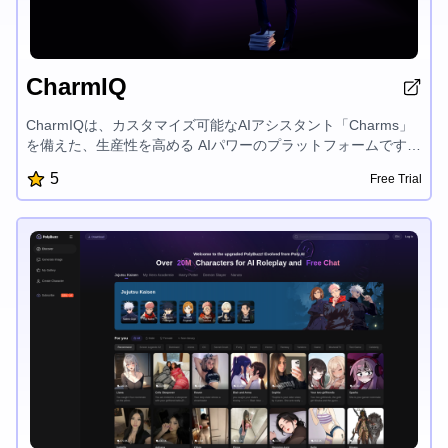
CharmIQ
CharmIQは、カスタマイズ可能なAIアシスタント「Charms」
を備えた、生産性を高める AIパワーのプラットフォームです。
様々な分野でパーソナライズされたコンテキスト対応のソリュ
5
Free Trial
ーションを提供し、ワークフローを加速化します。ファイルの
統合、セキュアなデータ管理、リアルタイムのチームコラボレ
ーションを実現し、AIの力を最大限に活用してあなたの目標の
達成をサポートします。