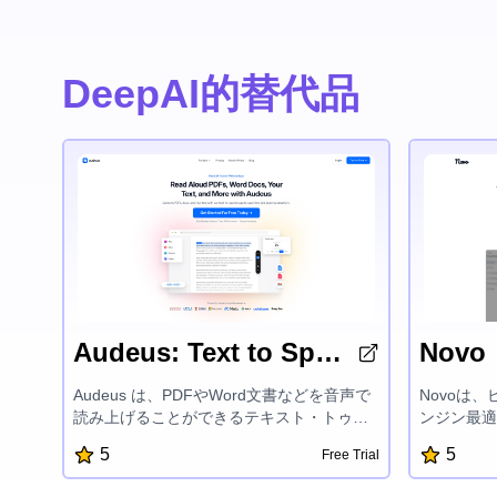
DeepAI的替代品
Audeus: Text to Speech Reader
Novo
Audeus は、PDFやWord文書などを音声で
Novoは
読み上げることができるテキスト・トゥ・
ンジン最適
スピーチアプリです。時間の節約、生産性
るプロセス
5
5
Free Trial
の向上、理解力と記憶力の強化に役立ちま
ツ作成プラ
す。リアルな声、スムーズなテキストハイ
ンターフェ