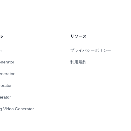
コンテンツのアイデア、スムー
タ、コード実行、スニペットラ
インの編集、そして即座の生成
バージョン履歴、AIによる提案
し、ライターのブロックを排除
スなどの強力な機能を備えてお
インプレゼンスを高めます。ブ
ェッショナルなドキュメンテー
NS の投稿、ユーザー向けのドキュ
適なツールとなっています。
AQなど、NovoのAI主導のアプロ
ル
リソース
客様の言語で書かれたお手頃な
重視のコンテンツを提供し、オ
トラフィックを生み出します。
or
プライバシーポリシー
enerator
利用規約
enerator
erator
erator
ng Video Generator