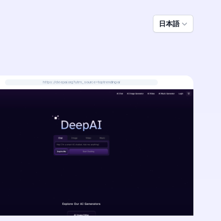
日本語
https://deepai.org?utm_source=toptrending-ai