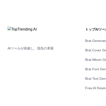
ライト、再生スピードのカスタマイズ機能
イズされた
を備えており、読書体験を一変させ、新し
ズなインラ
い水準の集中力と効率性を実現します。
機能を提供
し、オンラ
ログや S
メントやF
トップAIツー
ーチは、お
価格の顧客
ーガニック
Brat Generat
AIツールが収斂し、指先の革新
Brat Cover G
Brat Album G
Brat Font Gen
Brat Text Gen
Free AI Kissi