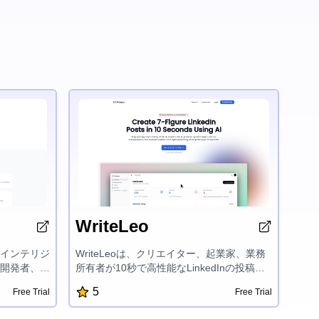
WriteLeo
れたインテリジ
WriteLeoは、クリエイター、起業家、業務
、開発者、テ
所有者が10秒で高性能なLinkedInの投稿を
テーション
作成できるようにするAIパワーのコンテン
5
Free Trial
Free Trial
ます。自動
ツ作成プラットフォームです。AIライティ
ータエディ
ング、スマートな投稿スケジューリング、