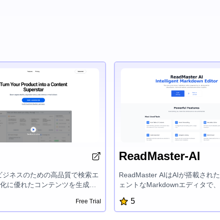
ReadMaster-AI
、ビジネスのための高品質で検索エ
ReadMaster AIはAIが搭載さ
化に優れたコンテンツを生成す
ェントなMarkdownエディタで
を革新するAIパワーのコンテン
クニカルライター、ドキュメン
5
Free Trial
ットフォームです。直感的なイ
の専門家を対象に設計されてい
イスを備えたNovoは、カスタマ
目次、高度な書式設定、メタデ