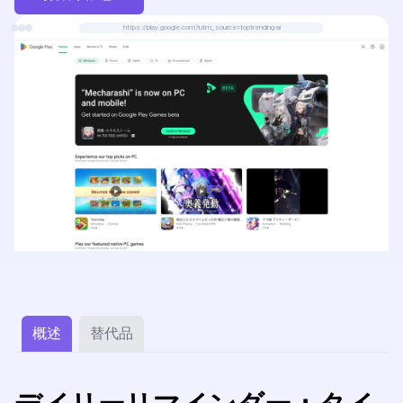
https://play.google.com?utm_source=toptrending-ai
概述
替代品